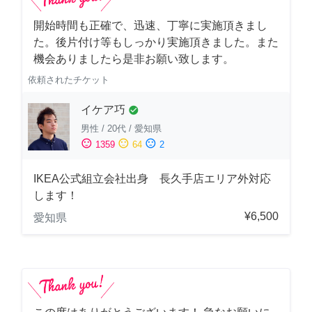
開始時間も正確で、迅速、丁寧に実施頂きまし
た。後片付け等もしっかり実施頂きました。また
機会ありましたら是非お願い致します。
依頼されたチケット
イケア巧
check_circle
男性
/
20代
/
愛知県
sentiment_satisfied
sentiment_neutral
sentiment_dissatisfied
1359
64
2
IKEA公式組立会社出身 長久手店エリア外対応
します！
¥6,500
愛知県