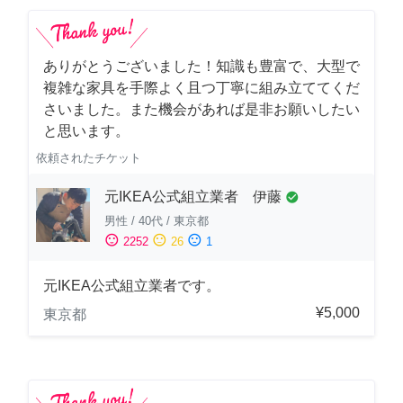
ありがとうございました！知識も豊富で、大型で
複雑な家具を手際よく且つ丁寧に組み立ててくだ
さいました。また機会があれば是非お願いしたい
と思います。
依頼されたチケット
元IKEA公式組立業者 伊藤
check_circle
男性
/
40代
/
東京都
sentiment_satisfied
sentiment_neutral
sentiment_dissatisfied
2252
26
1
元IKEA公式組立業者です。
¥5,000
東京都