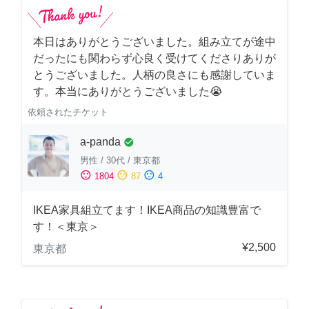
本日はありがとうございました。組み立てが途中
だったにも関わらず心良く受けてくださりありが
とうございました。人柄の良さにも感謝していま
す。本当にありがとうございました😭
依頼されたチケット
a-panda
check_circle
男性
/
30代
/
東京都
sentiment_satisfied
sentiment_neutral
sentiment_dissatisfied
1804
87
4
IKEA家具組立てます！IKEA商品の知識豊富で
す！＜東京＞
¥2,500
東京都