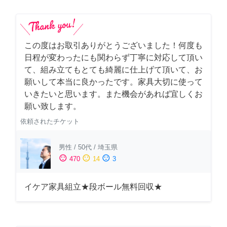
この度はお取引ありがとうございました！何度も
日程が変わったにも関わらず丁寧に対応して頂い
て、組み立てもとても綺麗に仕上げて頂いて、お
願いして本当に良かったです。家具大切に使って
いきたいと思います。また機会があれば宜しくお
願い致します。
依頼されたチケット
男性
/
50代
/
埼玉県
sentiment_satisfied
sentiment_neutral
sentiment_dissatisfied
470
14
3
イケア家具組立★段ボール無料回収★