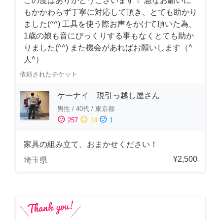
この度はありがとうございます！ 急なお願いに
もかかわらず丁寧に対応して頂き、とても助かり
ました(^^) 工具を使う際お声をかけて頂いた為、
1歳の娘も音にびっくりする事もなくとても助か
りました(^^) また機会があればお願いします（^
人^）
依頼されたチケット
ケーナイ 現引っ越し屋さん
男性
/
40代
/
東京都
sentiment_satisfied
sentiment_neutral
sentiment_dissatisfied
257
14
1
家具の組み立て、おまかせください！
¥2,500
埼玉県