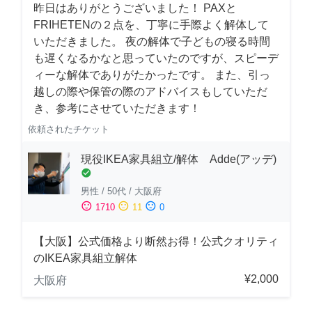
昨日はありがとうございました！ PAXと
FRIHETENの２点を、丁寧に手際よく解体して
いただきました。 夜の解体で子どもの寝る時間
も遅くなるかなと思っていたのですが、スピーデ
ィーな解体でありがたかったです。 また、引っ
越しの際や保管の際のアドバイスもしていただ
き、参考にさせていただきます！
依頼されたチケット
現役IKEA家具組立/解体 Adde(アッデ)
check_circle
男性
/
50代
/
大阪府
sentiment_satisfied
sentiment_neutral
sentiment_dissatisfied
1710
11
0
【大阪】公式価格より断然お得！公式クオリティ
のIKEA家具組立解体
¥2,000
大阪府