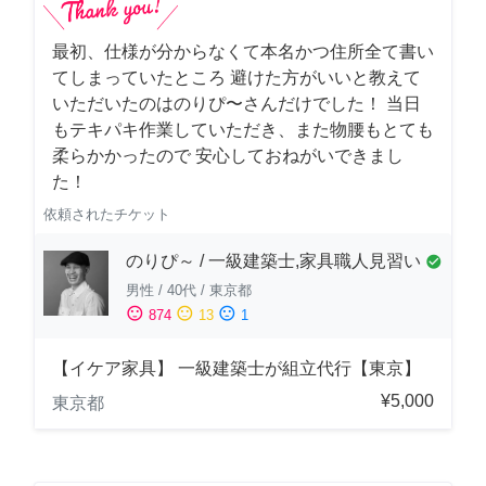
最初、仕様が分からなくて本名かつ住所全て書い
てしまっていたところ 避けた方がいいと教えて
いただいたのはのりぴ〜さんだけでした！ 当日
もテキパキ作業していただき、また物腰もとても
柔らかかったので 安心しておねがいできまし
た！
依頼されたチケット
のりぴ～ / 一級建築士,家具職人見習い
check_circle
男性
/
40代
/
東京都
sentiment_satisfied
sentiment_neutral
sentiment_dissatisfied
874
13
1
【イケア家具】 一級建築士が組立代行【東京】
¥5,000
東京都