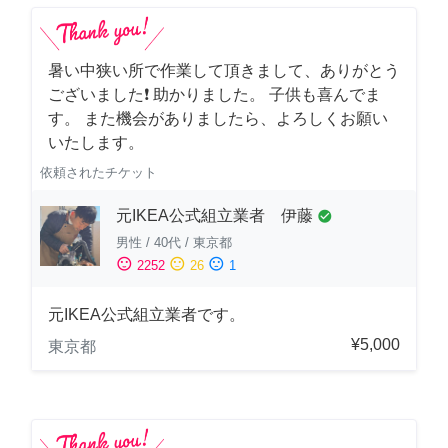
暑い中狭い所で作業して頂きまして、ありがとう
ございました❗️ 助かりました。 子供も喜んでま
す。 また機会がありましたら、よろしくお願い
いたします。
依頼されたチケット
元IKEA公式組立業者 伊藤
check_circle
男性
/
40代
/
東京都
sentiment_satisfied
sentiment_neutral
sentiment_dissatisfied
2252
26
1
元IKEA公式組立業者です。
¥5,000
東京都