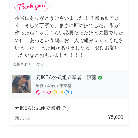
本当にありがとうございました！ 作業も効率よ
く、そして丁寧で、まさに匠の技でした。 私が
作ったら１ヶ月くらい必要だったほどの量でした
のに、あっという間にお一人で組み立ててくださ
いました。 また何かありましたら、ぜひお願い
したいなとおもいました！！！
依頼されたチケット
元IKEA公式組立業者 伊藤
check_circle
男性
/
40代
/
東京都
sentiment_satisfied
sentiment_neutral
sentiment_dissatisfied
2252
26
1
元IKEA公式組立業者です。
¥5,000
東京都