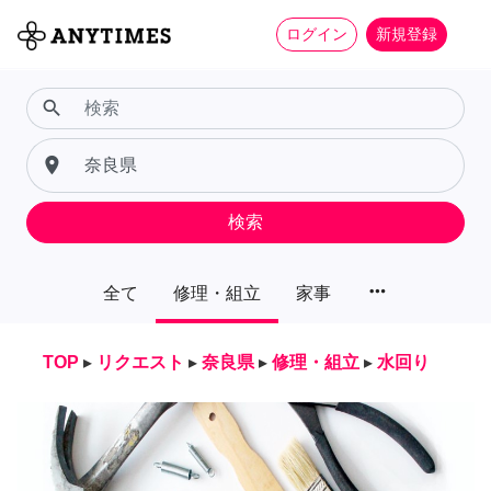
ログイン
新規登録
search
place
検索
more_horiz
全て
修理・組立
家事
TOP
▸
リクエスト
▸
奈良県
▸
修理・組立
▸
水回り