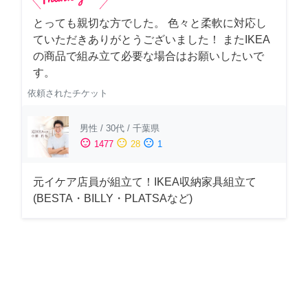
とっても親切な方でした。 色々と柔軟に対応し
ていただきありがとうございました！ またIKEA
の商品で組み立て必要な場合はお願いしたいで
す。
依頼されたチケット
男性
/
30代
/
千葉県
sentiment_satisfied
sentiment_neutral
sentiment_dissatisfied
1477
28
1
元イケア店員が組立て！IKEA収納家具組立て
(BESTA・BILLY・PLATSAなど)