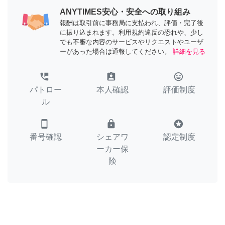
ANYTIMES安心・安全への取り組み
報酬は取引前に事務局に支払われ、評価・完了後
に振り込まれます。利用規約違反の恐れや、少し
でも不審な内容のサービスやリクエストやユーザ
ーがあった場合は通報してください。
詳細を見る
perm_phone_msg
assignment_ind
tag_faces
パトロー
本人確認
評価制度
ル
smartphone
lock
stars
番号確認
シェアワ
認定制度
ーカー保
険