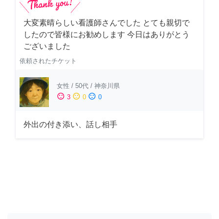
大変素晴らしい看護師さんでした とても親切で
したので皆様にお勧めします 今日はありがとう
ございました
依頼されたチケット
女性
/
50代
/
神奈川県
sentiment_satisfied
sentiment_neutral
sentiment_dissatisfied
3
0
0
外出の付き添い、話し相手