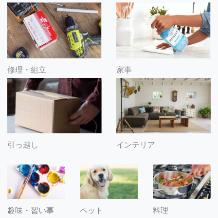
修理・組立
家事
引っ越し
インテリア
趣味・習い事
ペット
料理