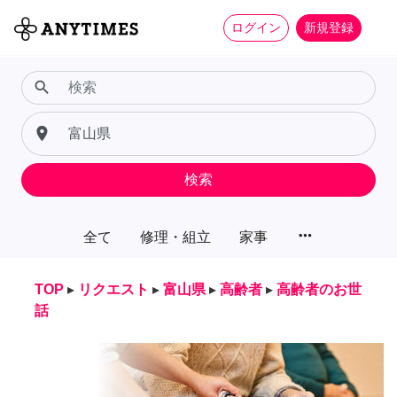
ログイン
新規登録
search
place
検索
more_horiz
全て
修理・組立
家事
TOP
▸
リクエスト
▸
富山県
▸
高齢者
▸
高齢者のお世
話