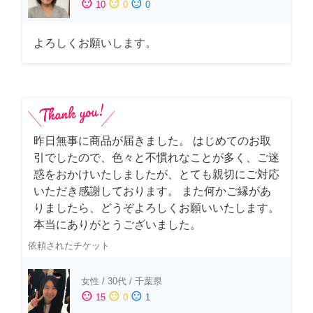
sentiment_satisfied
sentiment_neutral
sentiment_dissatisfied
10
0
0
よろしくお願いします。
昨日無事に商品が届きました。 はじめてのお取
引でしたので、色々と不慣れなことが多く、ご迷
惑をおかけいたしましたが、とても親切にご対応
いただき感謝しております。 また何かご縁があ
りましたら、どうぞよろしくお願いいたします。
本当にありがとうございました。
依頼されたチケット
女性
/
30代
/
千葉県
sentiment_satisfied
sentiment_neutral
sentiment_dissatisfied
15
0
1