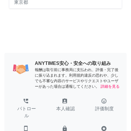
東京都
ANYTIMES安心・安全への取り組み
報酬は取引前に事務局に支払われ、評価・完了後
に振り込まれます。利用規約違反の恐れや、少し
でも不審な内容のサービスやリクエストやユーザ
ーがあった場合は通報してください。
詳細を見る
perm_phone_msg
assignment_ind
tag_faces
パトロー
本人確認
評価制度
ル
smartphone
lock
stars