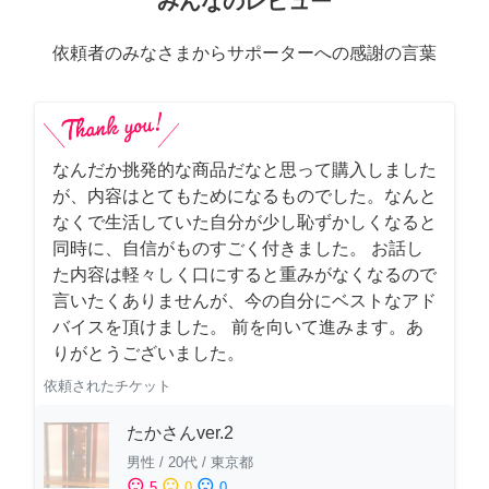
みんなのレビュー
依頼者のみなさまからサポーターへの感謝の言葉
なんだか挑発的な商品だなと思って購入しました
が、内容はとてもためになるものでした。なんと
なくで生活していた自分が少し恥ずかしくなると
同時に、自信がものすごく付きました。 お話し
た内容は軽々しく口にすると重みがなくなるので
言いたくありませんが、今の自分にベストなアド
バイスを頂けました。 前を向いて進みます。あ
りがとうございました。
依頼されたチケット
たかさんver.2
男性
/
20代
/
東京都
sentiment_satisfied
sentiment_neutral
sentiment_dissatisfied
5
0
0