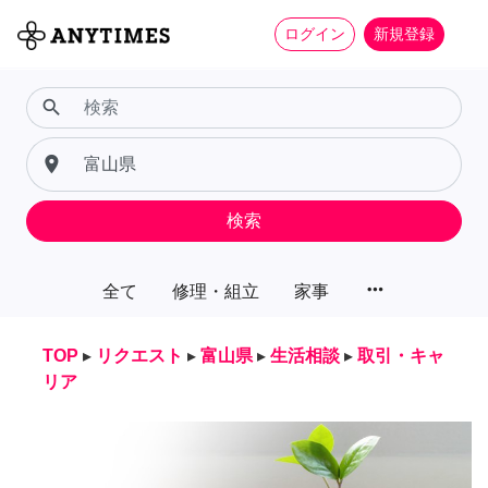
ログイン
新規登録
search
place
検索
more_horiz
全て
修理・組立
家事
TOP
▸
リクエスト
▸
富山県
▸
生活相談
▸
取引・キャ
リア