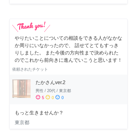
やりたいことについての相談をできる人がなかな
か周りにいなかったので、 話せてとてもすっき
りしました。 また今後の方向性まで決められた
のでこれから前向きに進んでいこうと思います！
依頼されたチケット
たかさんver.2
男性
/
20代
/
東京都
sentiment_satisfied
sentiment_neutral
sentiment_dissatisfied
5
0
0
もっと生きませんか？
東京都