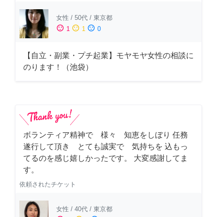
女性
/
50代
/
東京都
sentiment_satisfied
sentiment_neutral
sentiment_dissatisfied
1
1
0
【自立・副業・プチ起業】モヤモヤ女性の相談に
のります！（池袋）
ボランティア精神で 様々 知恵をしぼり 任務
遂行して頂き とても誠実で 気持ちを 込もっ
てるのを感じ嬉しかったです。 大変感謝してま
す。
依頼されたチケット
女性
/
40代
/
東京都