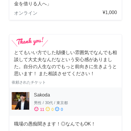
金を借りる人へ」
¥1,000
オンライン
とてもいい方でした🙌優しい雰囲気でなんでも相
談して大丈夫なんだなという安心感がありまし
た。自分の人生なのでもっと前向きに生きようと
思います！ また相談させてください！
依頼されたチケット
Sakoda
男性
/
30代
/
東京都
sentiment_satisfied
sentiment_neutral
sentiment_dissatisfied
11
0
0
職場の愚痴聞きます！◎なんでもOK！