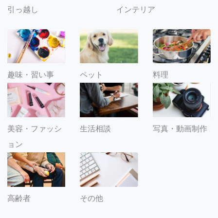
引っ越し
インテリア
趣味・習い事
ペット
料理
美容・ファッシ
生活相談
写真・動画制作
ョン
その他
高齢者