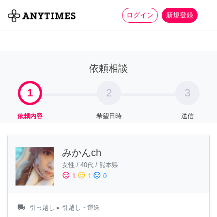
more_horiz
全て
修理・組立
家事
ログイン
新規登録
依頼相談
1
2
3
依頼内容
希望日時
送信
みかんch
女性
/
40代
/
熊本県
sentiment_satisfied
sentiment_neutral
sentiment_dissatisfied
1
1
0
local_shipping
引っ越し
▸ 引越し・運送