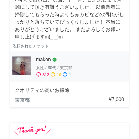
麗にして頂き有難うございました。 以前業者に
掃除してもらった時よりも赤カビなどの汚れがし
っかりと落ちていてびっくりしました！ 本当に
ありがとうございました。 またよろしくお願い
申し上げますm(_ _)m
依頼されたチケット
makon
check_circle
女性
/
60代
/
東京都
sentiment_satisfied
sentiment_neutral
sentiment_dissatisfied
812
16
1
クオリティの高いお掃除
¥7,000
東京都