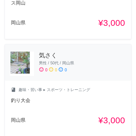
ス岡山
¥3,000
岡山県
気さく
男性
/
50代
/
岡山県
sentiment_satisfied
sentiment_neutral
sentiment_dissatisfied
0
0
0
class
趣味・習い事
▸ スポーツ・トレーニング
釣り大会
¥3,000
岡山県