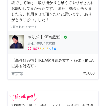
段でして頂け、取り掛かりも早くてやりがさんに
お願いして良かったです。 また、機会がありま
したら、利用させて頂きたいと思います。 あり
がとうございました！
依頼されたチケット
やりが【IKEA認定】
check_circle
男性
/
40代
/
東京都
sentiment_satisfied
sentiment_neutral
sentiment_dissatisfied
1877
13
0
【高評価99％】IKEA家具組み立て・解体（IKEA
以外も対応可）
¥5,000
東京都
2時間でお風呂、洗面、トイレ、台所流しまで綺