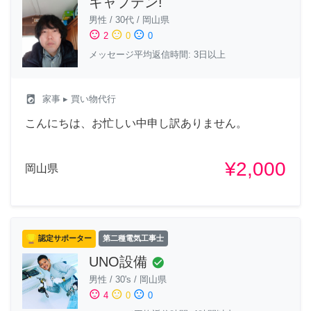
キャプテン!
男性
/
30代
/
岡山県
sentiment_satisfied
sentiment_neutral
sentiment_dissatisfied
2
0
0
メッセージ平均返信時間: 3日以上
local_laundry_service
家事
▸ 買い物代行
こんにちは、お忙しい中申し訳ありません。
¥2,000
岡山県
認定サポーター
第二種電気工事士
UNO設備
check_circle
男性
/
30's
/
岡山県
sentiment_satisfied
sentiment_neutral
sentiment_dissatisfied
4
0
0