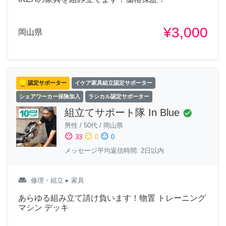
¥3,000
岡山県
認定サポーター
イケア家具組立認定サポーター
シェアワーカー保険加入
ラシカル認定サポーター
組立てサポート隊 In Blue
check_circle
男性
/
50代
/
岡山県
sentiment_satisfied
sentiment_neutral
sentiment_dissatisfied
33
0
0
メッセージ平均返信時間: 2日以内
weekend
修理・組立
▸ 家具
あらゆる組み立て請け負います！物置 トレーニング
マシン デッキ