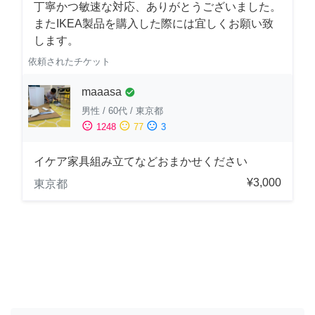
丁寧かつ敏速な対応、ありがとうございました。
またIKEA製品を購入した際には宜しくお願い致
します。
依頼されたチケット
maaasa
check_circle
男性
/
60代
/
東京都
sentiment_satisfied
sentiment_neutral
sentiment_dissatisfied
1248
77
3
イケア家具組み立てなどおまかせください
¥3,000
東京都