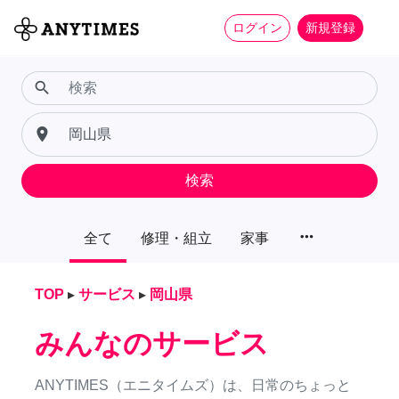
ログイン
新規登録
search
place
検索
more_horiz
全て
修理・組立
家事
TOP
▸
サービス
▸
岡山県
みんなのサービス
ANYTIMES（エニタイムズ）は、日常のちょっと