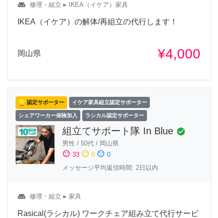
weekend
修理・組立
▸ IKEA（イケア）家具
IKEA（イケア）の解体/再組立の代行します！
¥4,000
岡山県
認定サポーター
イケア家具組立認定サポーター
シェアワーカー保険加入
ラシカル認定サポーター
組立てサポート隊 In Blue
check_circle
男性
/
50代
/
岡山県
sentiment_satisfied
sentiment_neutral
sentiment_dissatisfied
33
0
0
メッセージ平均返信時間: 2日以内
weekend
修理・組立
▸ 家具
Rasical(ラシカル) ワークチェア組み立て代行サービ