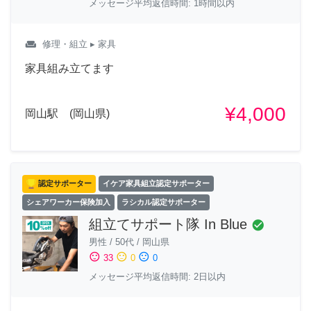
メッセージ平均返信時間: 1時間以内
weekend
修理・組立
▸ 家具
家具組み立てます
¥4,000
岡山駅 (岡山県)
認定サポーター
イケア家具組立認定サポーター
シェアワーカー保険加入
ラシカル認定サポーター
組立てサポート隊 In Blue
check_circle
男性
/
50代
/
岡山県
sentiment_satisfied
sentiment_neutral
sentiment_dissatisfied
33
0
0
メッセージ平均返信時間: 2日以内