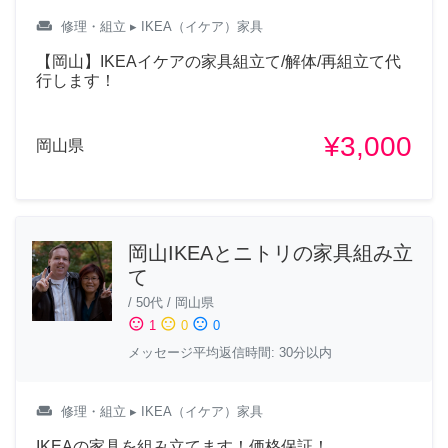
weekend
修理・組立
▸ IKEA（イケア）家具
【岡山】IKEAイケアの家具組立て/解体/再組立て代
行します！
¥3,000
岡山県
岡山IKEAとニトリの家具組み立
て
/
50代
/
岡山県
sentiment_satisfied
sentiment_neutral
sentiment_dissatisfied
1
0
0
メッセージ平均返信時間: 30分以内
weekend
修理・組立
▸ IKEA（イケア）家具
IKEAの家具を組み立てます！価格保証！