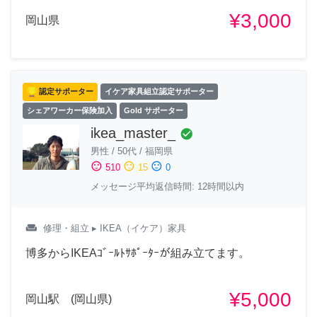
¥3,000
岡山県
認定サポーター
イケア家具組立認定サポーター
シェアワーカー保険加入
Gold サポーター
ikea_master_
check_circle
男性
/
50代
/
福岡県
sentiment_satisfied
sentiment_neutral
sentiment_dissatisfied
510
15
0
メッセージ平均返信時間: 12時間以内
weekend
修理・組立
▸ IKEA（イケア）家具
博多からIKEAｺﾞｰﾙﾄｻﾎﾟｰﾀｰが組み立てます。
¥5,000
岡山駅 (岡山県)