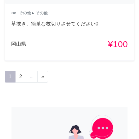
attachment
その他
▸ その他
草抜き、簡単な枝切りさせてください0
¥100
岡山県
1
2
...
»