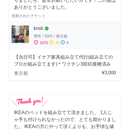
りましたら、是非お願いしたい方です！この度は
ありがとうございました。
依頼されたチケット
knsk
check_circle
男性
/
50代
/
東京都
sentiment_satisfied
sentiment_neutral
sentiment_dissatisfied
1670
49
4
【当日可】イケア家具組み立て代行(組み立ての
プロが組み立てます)＊ワクチン3回目接種済み
¥3,000
東京都
IKEAのベッドを組み立てて頂きました。 1人じ
ゃ手も付けられなかったので、とても助かりまし
た。 IKEAの方にやって頂くよりも、お手頃な値