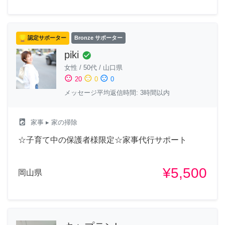
認定サポーター
Bronze サポーター
piki
check_circle
女性
/
50代
/
山口県
sentiment_satisfied
sentiment_neutral
sentiment_dissatisfied
20
0
0
メッセージ平均返信時間: 3時間以内
local_laundry_service
家事
▸ 家の掃除
☆子育て中の保護者様限定☆家事代行サポート
¥5,500
岡山県