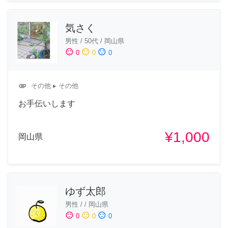
気さく
男性
/
50代
/
岡山県
sentiment_satisfied
sentiment_neutral
sentiment_dissatisfied
0
0
0
attachment
その他
▸ その他
お手伝いします
¥1,000
岡山県
ゆず太郎
男性
/
/
岡山県
sentiment_satisfied
sentiment_neutral
sentiment_dissatisfied
0
0
0