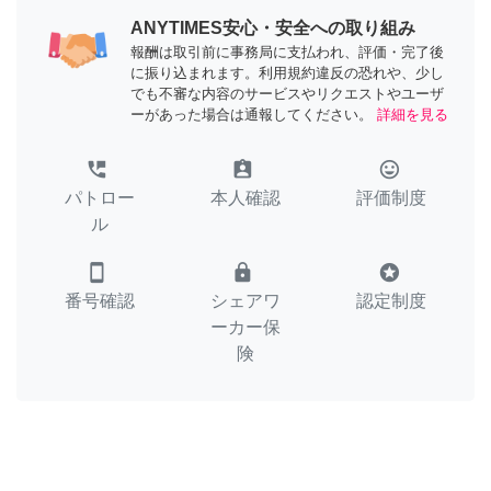
ANYTIMES安心・安全への取り組み
報酬は取引前に事務局に支払われ、評価・完了後
に振り込まれます。利用規約違反の恐れや、少し
でも不審な内容のサービスやリクエストやユーザ
ーがあった場合は通報してください。
詳細を見る
perm_phone_msg
assignment_ind
tag_faces
パトロー
本人確認
評価制度
ル
smartphone
lock
stars
番号確認
シェアワ
認定制度
ーカー保
険