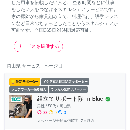
した用事を依頼したい人と、 空き時間などに仕事
をしたい人をつなげるスキルシェアサービスです。
家の掃除から家具組み立て、料理代行、語学レッス
ンなど日常のちょっとしたことからスキルシェアが
可能です。全国365日24時間対応可能。
サービスを提供する
岡山県
サービス
1ページ目
認定サポーター
イケア家具組立認定サポーター
シェアワーカー保険加入
ラシカル認定サポーター
組立てサポート隊 In Blue
check_circle
男性
/
50代
/
岡山県
sentiment_satisfied
sentiment_neutral
sentiment_dissatisfied
33
0
0
メッセージ平均返信時間: 2日以内