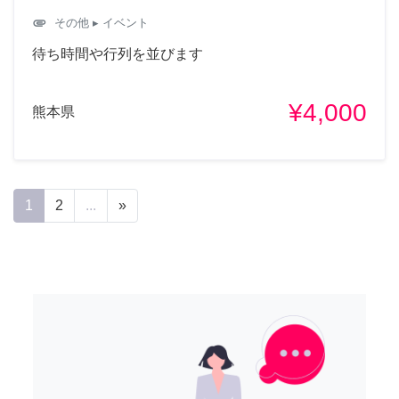
attachment
その他
▸ イベント
待ち時間や行列を並びます
¥4,000
熊本県
1
2
...
»