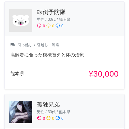
転倒予防隊
男性
/
30代
/
福岡県
sentiment_satisfied
sentiment_neutral
sentiment_dissatisfied
0
0
0
local_shipping
引っ越し
▸ 引越し・運送
高齢者に合った模様替えと体の治療
¥30,000
熊本県
孤独兄弟
男性
/
30代
/
熊本県
sentiment_satisfied
sentiment_neutral
sentiment_dissatisfied
0
0
0