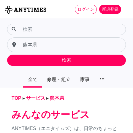
ログイン
新規登録
search
place
検索
more_horiz
全て
修理・組立
家事
TOP
▸
サービス
▸
熊本県
みんなのサービス
ANYTIMES（エニタイムズ）は、日常のちょっと