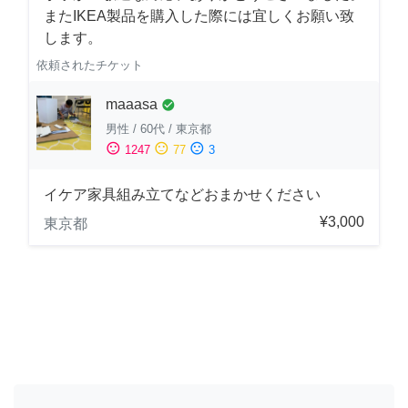
またIKEA製品を購入した際には宜しくお願い致
します。
依頼されたチケット
maaasa
check_circle
男性
/
60代
/
東京都
sentiment_satisfied
sentiment_neutral
sentiment_dissatisfied
1247
77
3
イケア家具組み立てなどおまかせください
¥3,000
東京都