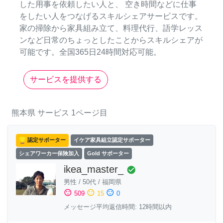
した用事を依頼したい人と、 空き時間などに仕事
をしたい人をつなげるスキルシェアサービスです。
家の掃除から家具組み立て、料理代行、語学レッス
ンなど日常のちょっとしたことからスキルシェアが
可能です。全国365日24時間対応可能。
サービスを提供する
熊本県
サービス
1ページ目
認定サポーター
イケア家具組立認定サポーター
シェアワーカー保険加入
Gold サポーター
ikea_master_
check_circle
男性
/
50代
/
福岡県
sentiment_satisfied
sentiment_neutral
sentiment_dissatisfied
509
15
0
メッセージ平均返信時間: 12時間以内