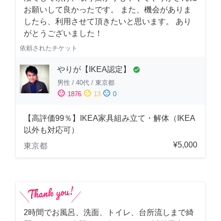
お願いして良かったです。 また、機会がありま
したら、利用させて頂きたいと思います。 あり
がとうございました！
依頼されたチケット
やりが【IKEA認定】
check_circle
男性
/
40代
/
東京都
sentiment_satisfied
sentiment_neutral
sentiment_dissatisfied
1876
13
0
【高評価99％】IKEA家具組み立て・解体（IKEA
以外も対応可）
¥5,000
東京都
2時間でお風呂、洗面、トイレ、台所流しまで綺