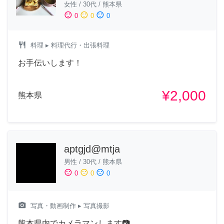
女性
/
30代
/
熊本県
sentiment_satisfied
sentiment_neutral
sentiment_dissatisfied
0
0
0
restaurant
料理
▸ 料理代行・出張料理
お手伝いします！
¥2,000
熊本県
aptgjd@mtja
男性
/
30代
/
熊本県
sentiment_satisfied
sentiment_neutral
sentiment_dissatisfied
0
0
0
camera_alt
写真・動画制作
▸ 写真撮影
熊本県内でカメラマンします📷