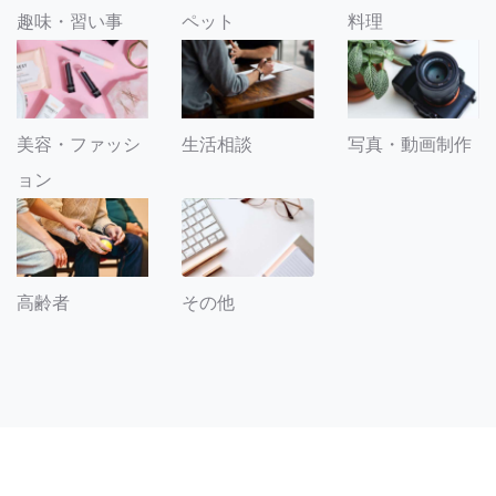
趣味・習い事
ペット
料理
美容・ファッシ
生活相談
写真・動画制作
ョン
その他
高齢者