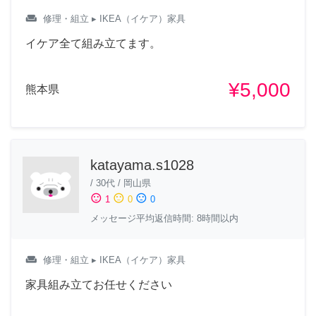
weekend
修理・組立
▸ IKEA（イケア）家具
イケア全て組み立てます。
¥5,000
熊本県
katayama.s1028
/
30代
/
岡山県
sentiment_satisfied
sentiment_neutral
sentiment_dissatisfied
1
0
0
メッセージ平均返信時間: 8時間以内
weekend
修理・組立
▸ IKEA（イケア）家具
家具組み立てお任せください