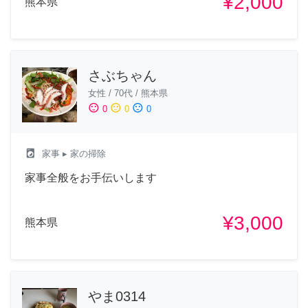
¥2,000
熊本県
さぶちゃん
女性
/
70代
/
熊本県
sentiment_satisfied
sentiment_neutral
sentiment_dissatisfied
0
0
0
local_laundry_service
家事
▸ 家の掃除
家事全般をお手伝いします
¥3,000
熊本県
やま0314