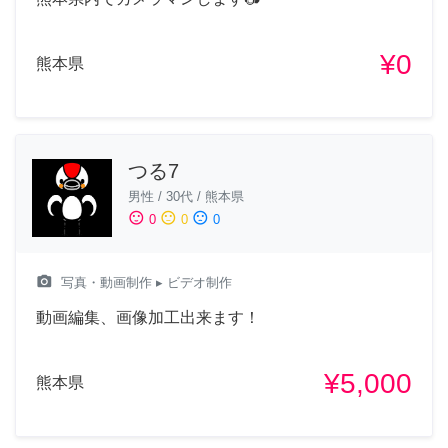
¥0
熊本県
つる7
男性
/
30代
/
熊本県
sentiment_satisfied
sentiment_neutral
sentiment_dissatisfied
0
0
0
camera_alt
写真・動画制作
▸ ビデオ制作
動画編集、画像加工出来ます！
¥5,000
熊本県