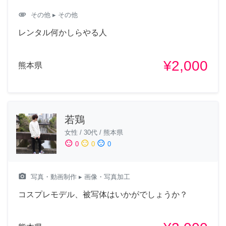
attachment
その他
▸ その他
レンタル何かしらやる人
¥2,000
熊本県
若鶏
女性
/
30代
/
熊本県
sentiment_satisfied
sentiment_neutral
sentiment_dissatisfied
0
0
0
camera_alt
写真・動画制作
▸ 画像・写真加工
コスプレモデル、被写体はいかがでしょうか？