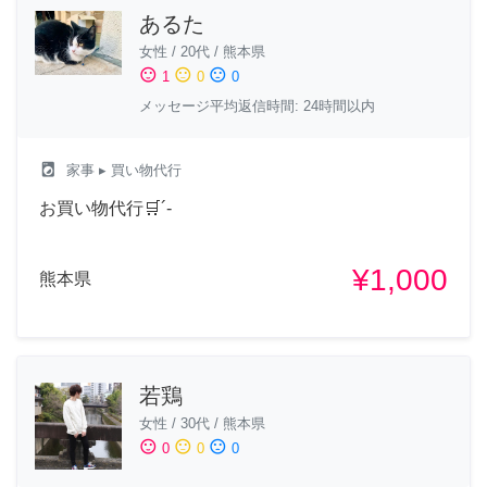
あるた
女性
/
20代
/
熊本県
sentiment_satisfied
sentiment_neutral
sentiment_dissatisfied
1
0
0
メッセージ平均返信時間: 24時間以内
local_laundry_service
家事
▸ 買い物代行
お買い物代行🛒´-
¥1,000
熊本県
若鶏
女性
/
30代
/
熊本県
sentiment_satisfied
sentiment_neutral
sentiment_dissatisfied
0
0
0