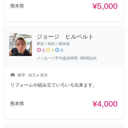
¥5,000
熊本県
ジョージ ヒルベルト
男性
/
40代
/
熊本県
sentiment_satisfied
sentiment_neutral
sentiment_dissatisfied
2
0
0
メッセージ平均返信時間: 3時間以内
weekend
修理・組立
▸ 家具
リフォームや組み立ていろいろ出来ます。
¥4,000
熊本県