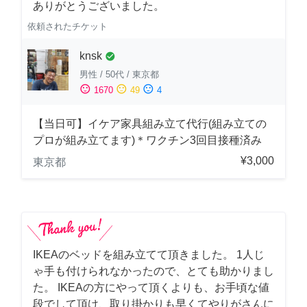
ありがとうございました。
依頼されたチケット
knsk
check_circle
男性
/
50代
/
東京都
sentiment_satisfied
sentiment_neutral
sentiment_dissatisfied
1670
49
4
【当日可】イケア家具組み立て代行(組み立ての
プロが組み立てます)＊ワクチン3回目接種済み
¥3,000
東京都
IKEAのベッドを組み立てて頂きました。 1人じ
ゃ手も付けられなかったので、とても助かりまし
た。 IKEAの方にやって頂くよりも、お手頃な値
段でして頂け、取り掛かりも早くてやりがさんに