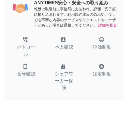
ANYTIMES安心・安全への取り組み
報酬は取引前に事務局に支払われ、評価・完了後
に振り込まれます。利用規約違反の恐れや、少し
でも不審な内容のサービスやリクエストやユーザ
ーがあった場合は通報してください。
詳細を見る
perm_phone_msg
assignment_ind
tag_faces
パトロー
本人確認
評価制度
ル
smartphone
lock
stars
番号確認
シェアワ
認定制度
ーカー保
険