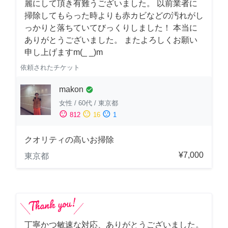
麗にして頂き有難うございました。 以前業者に
掃除してもらった時よりも赤カビなどの汚れがし
っかりと落ちていてびっくりしました！ 本当に
ありがとうございました。 またよろしくお願い
申し上げますm(_ _)m
依頼されたチケット
makon
check_circle
女性
/
60代
/
東京都
sentiment_satisfied
sentiment_neutral
sentiment_dissatisfied
812
16
1
クオリティの高いお掃除
¥7,000
東京都
丁寧かつ敏速な対応、ありがとうございました。