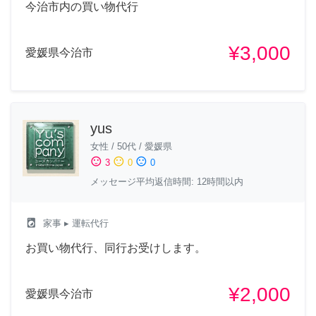
今治市内の買い物代行
¥3,000
愛媛県今治市
yus
女性
/
50代
/
愛媛県
sentiment_satisfied
sentiment_neutral
sentiment_dissatisfied
3
0
0
メッセージ平均返信時間: 12時間以内
local_laundry_service
家事
▸ 運転代行
お買い物代行、同行お受けします。
¥2,000
愛媛県今治市