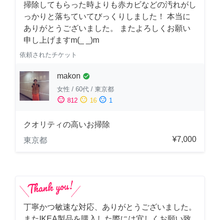
掃除してもらった時よりも赤カビなどの汚れがし
っかりと落ちていてびっくりしました！ 本当に
ありがとうございました。 またよろしくお願い
申し上げますm(_ _)m
依頼されたチケット
makon
check_circle
女性
/
60代
/
東京都
sentiment_satisfied
sentiment_neutral
sentiment_dissatisfied
812
16
1
クオリティの高いお掃除
¥7,000
東京都
丁寧かつ敏速な対応、ありがとうございました。
またIKEA製品を購入した際には宜しくお願い致