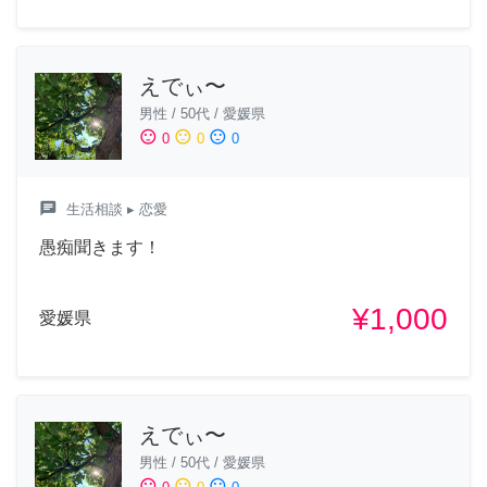
えでぃ〜
男性
/
50代
/
愛媛県
sentiment_satisfied
sentiment_neutral
sentiment_dissatisfied
0
0
0
chat
生活相談
▸ 恋愛
愚痴聞きます！
¥1,000
愛媛県
えでぃ〜
男性
/
50代
/
愛媛県
sentiment_satisfied
sentiment_neutral
sentiment_dissatisfied