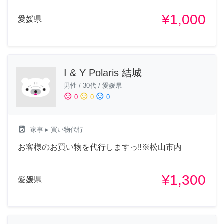
¥1,000
愛媛県
I & Y Polaris 結城
男性
/
30代
/
愛媛県
sentiment_satisfied
sentiment_neutral
sentiment_dissatisfied
0
0
0
local_laundry_service
家事
▸ 買い物代行
お客様のお買い物を代行しますっ‼︎※松山市内
¥1,300
愛媛県