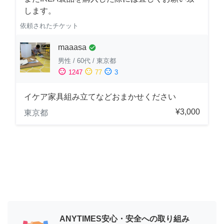
します。
依頼されたチケット
maaasa
check_circle
男性
/
60代
/
東京都
sentiment_satisfied
sentiment_neutral
sentiment_dissatisfied
1247
77
3
イケア家具組み立てなどおまかせください
¥3,000
東京都
ANYTIMES安心・安全への取り組み