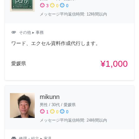
sentiment_satisfied
sentiment_neutral
sentiment_dissatisfied
3
0
0
メッセージ平均返信時間: 12時間以内
attachment
その他
▸ 事務
ワード、エクセル資料作成代行します。
¥1,000
愛媛県
mikunn
男性
/
30代
/
愛媛県
sentiment_satisfied
sentiment_neutral
sentiment_dissatisfied
1
0
0
メッセージ平均返信時間: 24時間以内
weekend
修理・組立
▸ 家具