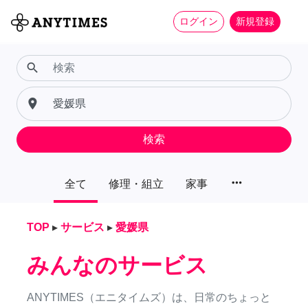
ログイン
新規登録
search
place
検索
more_horiz
全て
修理・組立
家事
TOP
▸
サービス
▸
愛媛県
みんなのサービス
ANYTIMES（エニタイムズ）は、日常のちょっと