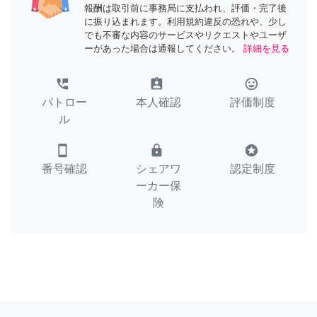
報酬は取引前に事務局に支払われ、評価・完了後
に振り込まれます。利用規約違反の恐れや、少し
でも不審な内容のサービスやリクエストやユーザ
ーがあった場合は通報してください。
詳細を見る
perm_phone_msg
assignment_ind
tag_faces
パトロー
本人確認
評価制度
ル
smartphone
lock
stars
番号確認
シェアワ
認定制度
ーカー保
険