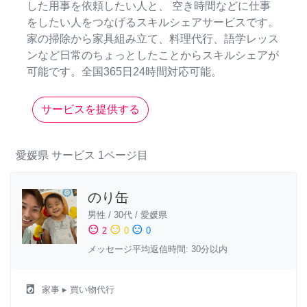
した用事を依頼したい人と、 空き時間などに仕事
をしたい人をつなげるスキルシェアサービスです。
家の掃除から家具組み立て、料理代行、語学レッス
ンなど日常のちょっとしたことからスキルシェアが
可能です。全国365日24時間対応可能。
サービスを提供する
愛媛県
サービス
1ページ目
のり缶
男性
/
30代
/
愛媛県
sentiment_satisfied
sentiment_neutral
sentiment_dissatisfied
2
0
0
メッセージ平均返信時間: 30分以内
local_laundry_service
家事
▸ 買い物代行