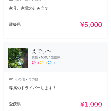
家具、家電の組み立て
¥5,000
愛媛県
えでぃ〜
男性
/
50代
/
愛媛県
sentiment_satisfied
sentiment_neutral
sentiment_dissatisfied
0
0
0
attachment
その他
▸ その他
専属のドライバーします！
¥1,000
愛媛県