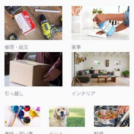
修理・組立
家事
引っ越し
インテリア
趣味・習い事
ペット
料理