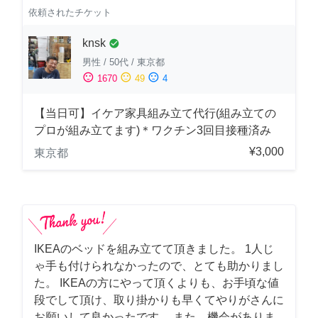
依頼されたチケット
knsk
check_circle
男性
/
50代
/
東京都
sentiment_satisfied
sentiment_neutral
sentiment_dissatisfied
1670
49
4
【当日可】イケア家具組み立て代行(組み立ての
プロが組み立てます)＊ワクチン3回目接種済み
¥3,000
東京都
IKEAのベッドを組み立てて頂きました。 1人じ
ゃ手も付けられなかったので、とても助かりまし
た。 IKEAの方にやって頂くよりも、お手頃な値
段でして頂け、取り掛かりも早くてやりがさんに
お願いして良かったです。 また、機会がありま