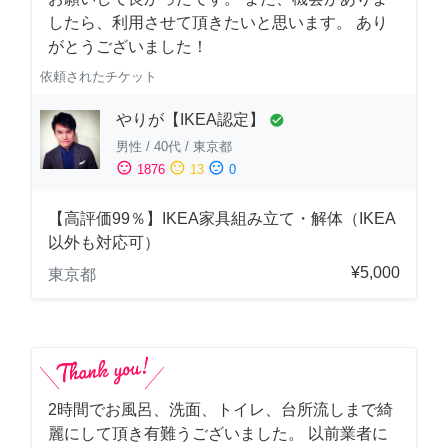
したら、利用させて頂きたいと思います。 あり
がとうございました！
依頼されたチケット
やりが【IKEA認定】
check_circle
男性
/
40代
/
東京都
sentiment_satisfied
sentiment_neutral
sentiment_dissatisfied
1876
13
0
【高評価99％】IKEA家具組み立て・解体（IKEA
以外も対応可）
¥5,000
東京都
2時間でお風呂、洗面、トイレ、台所流しまで綺
麗にして頂き有難うございました。 以前業者に