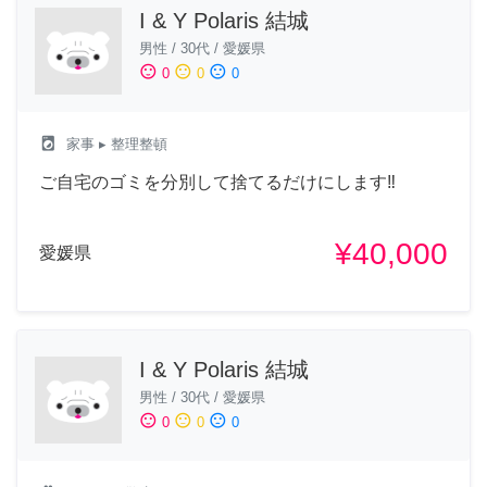
I & Y Polaris 結城
男性
/
30代
/
愛媛県
sentiment_satisfied
sentiment_neutral
sentiment_dissatisfied
0
0
0
local_laundry_service
家事
▸ 整理整頓
ご自宅のゴミを分別して捨てるだけにします‼︎
¥40,000
愛媛県
I & Y Polaris 結城
男性
/
30代
/
愛媛県
sentiment_satisfied
sentiment_neutral
sentiment_dissatisfied
0
0
0