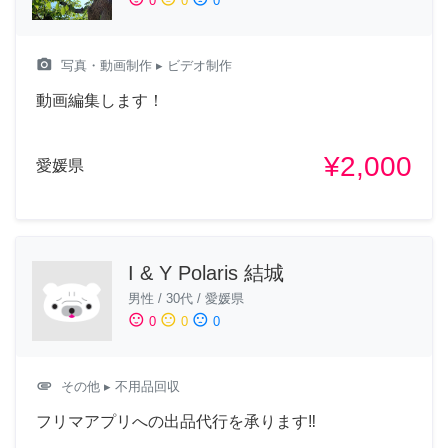
0
0
0
camera_alt
写真・動画制作
▸ ビデオ制作
動画編集します！
¥2,000
愛媛県
I & Y Polaris 結城
男性
/
30代
/
愛媛県
sentiment_satisfied
sentiment_neutral
sentiment_dissatisfied
0
0
0
attachment
その他
▸ 不用品回収
フリマアプリへの出品代行を承ります‼︎