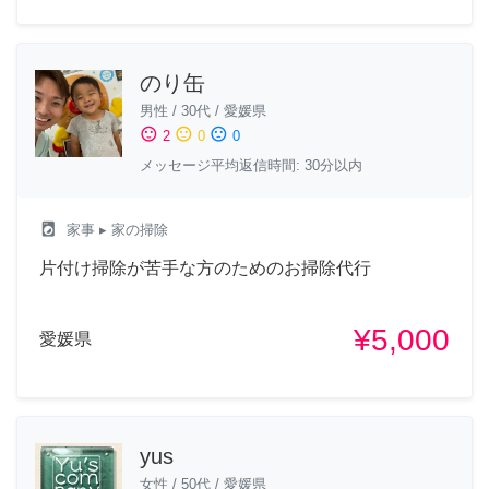
のり缶
男性
/
30代
/
愛媛県
sentiment_satisfied
sentiment_neutral
sentiment_dissatisfied
2
0
0
メッセージ平均返信時間: 30分以内
local_laundry_service
家事
▸ 家の掃除
片付け掃除が苦手な方のためのお掃除代行
¥5,000
愛媛県
yus
女性
/
50代
/
愛媛県