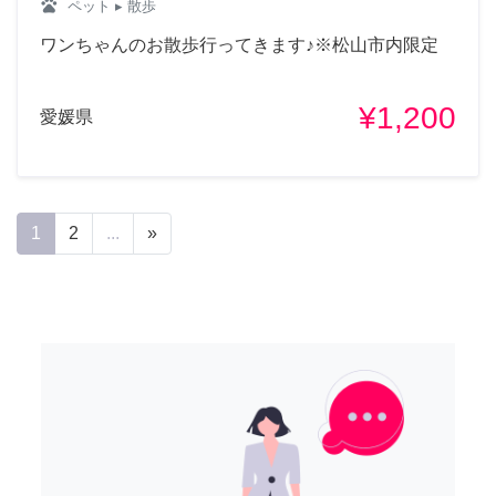
pets
ペット
▸ 散歩
ワンちゃんのお散歩行ってきます♪※松山市内限定
¥1,200
愛媛県
1
2
...
»