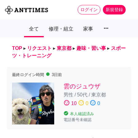
ログイン
新規登録
more_horiz
全て
修理・組立
家事
TOP
▸
リクエスト
▸
東京都
▸
趣味・習い事
▸
スポー
ツ・トレーニング
fiber_manual_record
最終ログイン時間
3日前
雲のジュウザ
男性
/
50代
/
東京都
sentiment_satisfied
sentiment_neutral
sentiment_dissatisfied
10
0
0
check_circle
本人確認済み
電話番号未確認