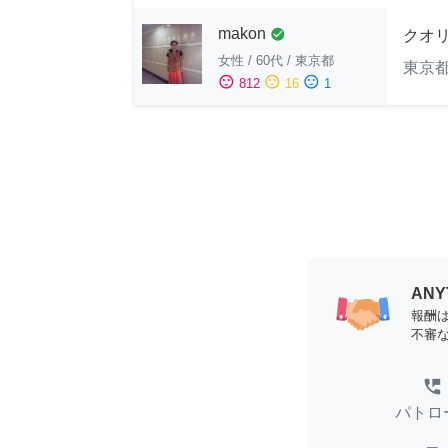
makon
check_circle
クオ
女性
/
60代
/
東京都
東京
sentiment_satisfied
sentiment_neutral
sentiment_dissatisfied
812
16
1
AN
報酬
不審
perm_phone_msg
パトロ