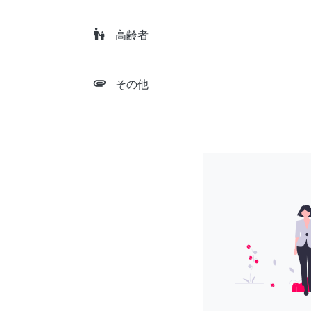
escalator_warning
高齢者
attachment
その他