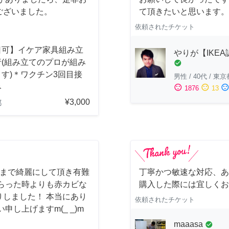
ございました。
て頂きたいと思います。
依頼されたチケット
日可】イケア家具組み立
やりが【IKE
行(組み立てのプロが組み
check_circle
す)＊ワクチン3回目接
男性
/
40代
/
東京
み
sentiment_satisfied
sentiment_neutral
sentiment_dissatisfi
1876
13
¥3,000
都
しまで綺麗にして頂き有難
丁寧かつ敏速な対応、あ
らった時よりも赤カビな
購入した際には宜しくお
しました！ 本当にあり
依頼されたチケット
し上げますm(_ _)m
maaasa
check_circle