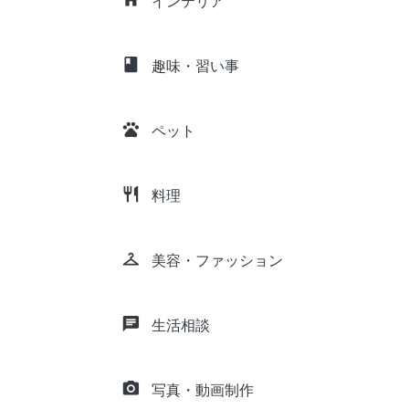
インテリア
class
趣味・習い事
pets
ペット
restaurant
料理
checkroom
美容・ファッション
chat
生活相談
camera_alt
写真・動画制作