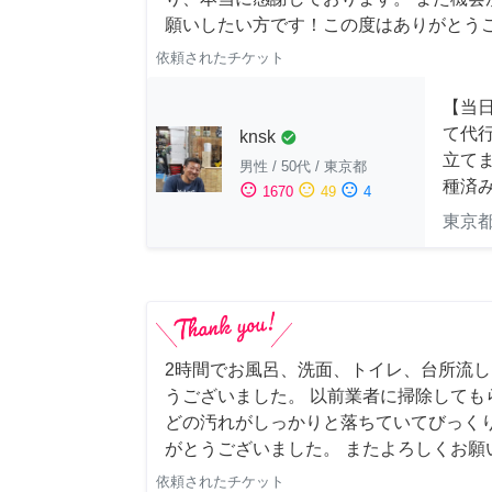
願いしたい方です！この度はありがとう
依頼されたチケット
【当
て代
knsk
check_circle
立てま
男性
/
50代
/
東京都
種済
sentiment_satisfied
sentiment_neutral
sentiment_dissatisfied
1670
49
4
東京
2時間でお風呂、洗面、トイレ、台所流
うございました。 以前業者に掃除しても
どの汚れがしっかりと落ちていてびっくり
がとうございました。 またよろしくお願い申
依頼されたチケット