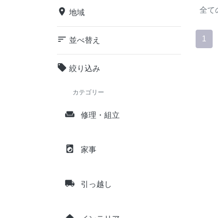
全て
place
地域
sort
1
並べ替え
local_offer
絞り込み
カテゴリー
weekend
修理・組立
local_laundry_service
家事
local_shipping
引っ越し
home