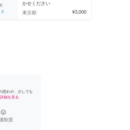
かせください
都
ed
3
¥3,000
東京都
の恐れや、少しでも
詳細を見る
tag_faces
価制度