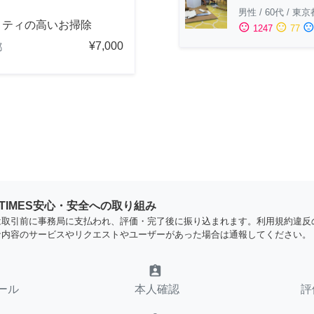
男性
/
60代
/
東京
リティの高いお掃除
sentiment_satisfied
sentiment_neutral
sentiment_dissatisfi
1247
77
¥7,000
都
YTIMES安心・安全への取り組み
は取引前に事務局に支払われ、評価・完了後に振り込まれます。利用規約違反
な内容のサービスやリクエストやユーザーがあった場合は通報してください。
assignment_ind
ール
本人確認
評