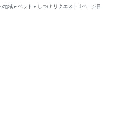
の地域
▸ ペット
▸ しつけ
リクエスト
1ページ目