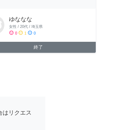
ゆななな
女性
/
20代
/
埼玉県
sentiment_satisfied
sentiment_neutral
sentiment_dissatisfied
0
1
0
終了
合はリクエス