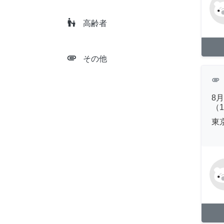
escalator_warning
高齢者
attachment
その他
attachment
8
（
東