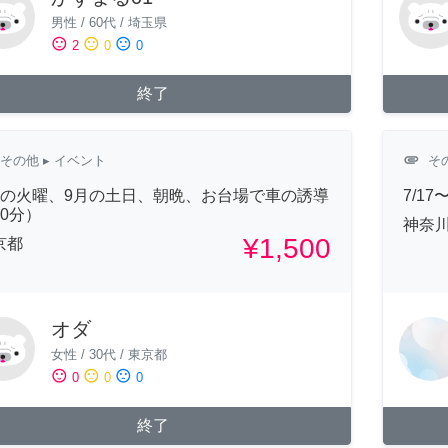
男性
/
60代
/
埼玉県
sentiment_satisfied
sentiment_neutral
sentiment_dissatisfied
2
0
0
終了
attachment
その他
▸ イベント
そ
月の火曜、9月の土日、朝晩、お台場で車の誘導
7/1
10分）
神奈
¥1,500
京都
オダ
女性
/
30代
/
東京都
sentiment_satisfied
sentiment_neutral
sentiment_dissatisfied
0
0
0
終了