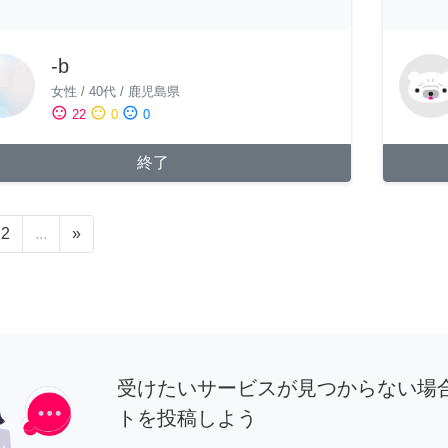
-b
女性
/
40代
/
鹿児島県
sentiment_satisfied
sentiment_neutral
sentiment_dissatisfied
22
0
0
終了
2
...
»
受けたいサービスが見つからない場
トを投稿しよう