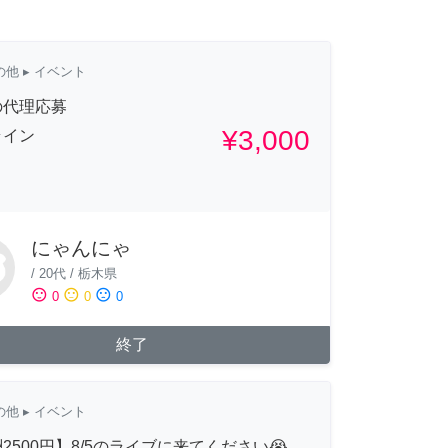
の他
▸ イベント
の代理応募
¥3,000
ライン
にゃんにゃ
/
20代
/
栃木県
sentiment_satisfied
sentiment_neutral
sentiment_dissatisfied
0
0
0
終了
の他
▸ イベント
2500円】8/5のライブに来てください😭