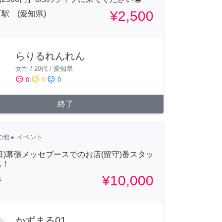
¥2,500
駅 (愛知県)
らりるれんれん
女性
/
20代
/
愛知県
sentiment_satisfied
sentiment_neutral
sentiment_dissatisfied
0
0
0
終了
の他
▸ イベント
6(日)幕張メッセブースでのお店(留守)番スタッ
集！
¥10,000
県
かずまる01