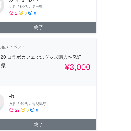
男性
/
60代
/
埼玉県
sentiment_satisfied
sentiment_neutral
sentiment_dissatisfied
2
0
0
終了
の他
▸ イベント
7〜20 コラボカフェでのグッズ購入〜発送
¥3,000
川県
-b
女性
/
40代
/
鹿児島県
sentiment_satisfied
sentiment_neutral
sentiment_dissatisfied
22
0
0
終了