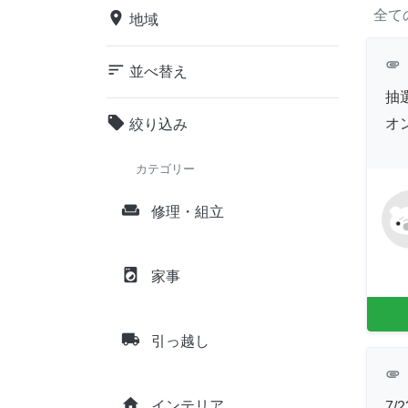
全て
place
地域
attachment
sort
並べ替え
抽
local_offer
オ
絞り込み
カテゴリー
weekend
修理・組立
local_laundry_service
家事
local_shipping
引っ越し
attachment
home
インテリア
7