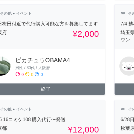
attachment
その他
▸ イベント
そ
日梅田付近で代行購入可能な方を募集してます
7/4
¥2,000
阪府
埼玉
ウン
ピカチュウOBAMA4
男性
/
30代
/
大阪府
sentiment_satisfied
sentiment_neutral
sentiment_dissatisfied
0
0
0
終了
attachment
その他
▸ イベント
そ
15 16コミケ108 購入代行〜発送
6/2
¥12,000
京都
秋葉原