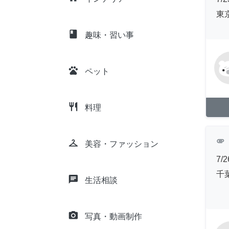
東
class
趣味・習い事
pets
ペット
restaurant
料理
attachment
checkroom
美容・ファッション
7
千
chat
生活相談
camera_alt
写真・動画制作