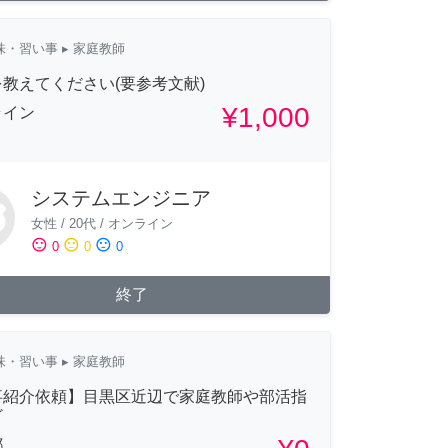
味・習い事
▸ 家庭教師
教えてください(要参考文献)
¥1,000
ライン
システムエンジニア
女性
/
20代
/
オンライン
sentiment_satisfied
sentiment_neutral
sentiment_dissatisfied
0
0
0
終了
味・習い事
▸ 家庭教師
事紹介依頼】目黒区近辺で家庭教師や部活指
ど
都