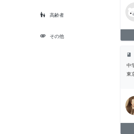
escalator_warning
高齢者
attachment
その他
class
中
東