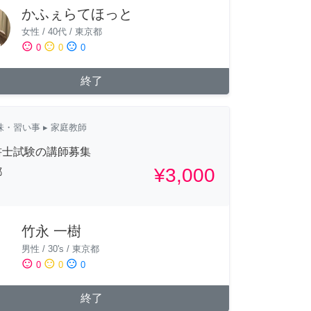
かふぇらてほっと
女性
/
40代
/
東京都
sentiment_satisfied
sentiment_neutral
sentiment_dissatisfied
0
0
0
終了
味・習い事
▸ 家庭教師
書士試験の講師募集
¥3,000
都
竹永 一樹
男性
/
30's
/
東京都
sentiment_satisfied
sentiment_neutral
sentiment_dissatisfied
0
0
0
終了