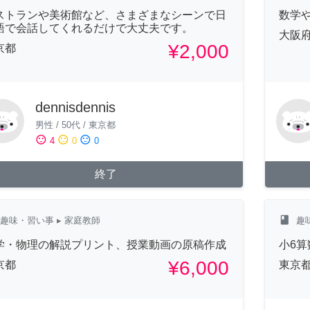
ストランや美術館など、さまざまなシーンで日
数学
語で会話してくれるだけで大丈夫です。
大阪
¥2,000
京都
dennisdennis
男性
/
50代
/
東京都
sentiment_satisfied
sentiment_neutral
sentiment_dissatisfied
4
0
0
終了
class
趣味・習い事
▸ 家庭教師
趣
学・物理の解説プリント、授業動画の原稿作成
小6
¥6,000
京都
東京