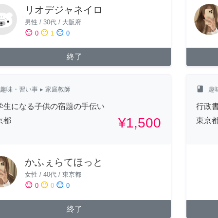
リオデジャネイロ
男性
/
30代
/
大阪府
sentiment_satisfied
sentiment_neutral
sentiment_dissatisfied
0
1
0
終了
class
趣味・習い事
▸ 家庭教師
趣
学生になる子供の宿題の手伝い
行政
¥1,500
京都
東京
かふぇらてほっと
女性
/
40代
/
東京都
sentiment_satisfied
sentiment_neutral
sentiment_dissatisfied
0
0
0
終了