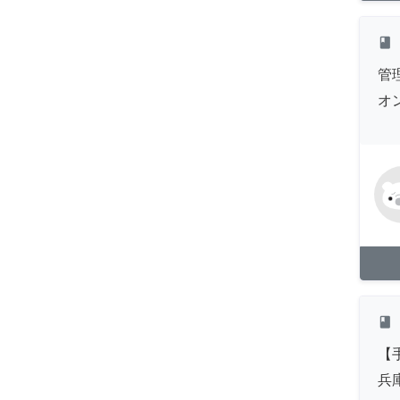
class
管
オ
class
【
兵