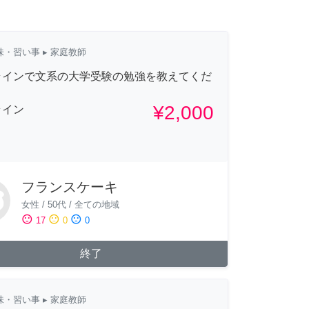
味・習い事
▸ 家庭教師
ラインで文系の大学受験の勉強を教えてくだ
。
¥2,000
ライン
フランスケーキ
女性
/
50代
/
全ての地域
sentiment_satisfied
sentiment_neutral
sentiment_dissatisfied
17
0
0
終了
味・習い事
▸ 家庭教師