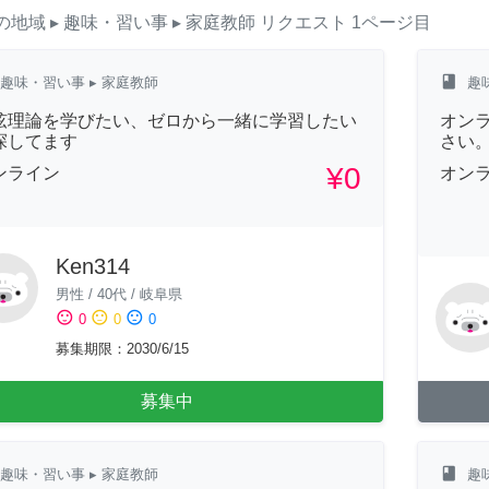
の地域
▸ 趣味・習い事
▸ 家庭教師
リクエスト
1ページ目
class
趣味・習い事
▸ 家庭教師
趣
弦理論を学びたい、ゼロから一緒に学習したい
オン
探してます
さい
¥0
ンライン
オン
Ken314
男性
/
40代
/
岐阜県
sentiment_satisfied
sentiment_neutral
sentiment_dissatisfied
0
0
0
募集期限
：
2030/6/15
募集中
class
趣味・習い事
▸ 家庭教師
趣