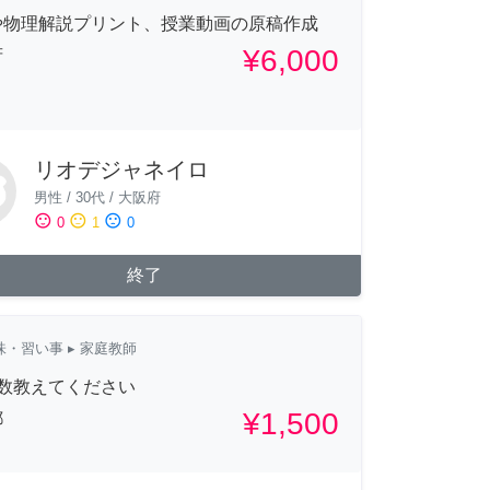
や物理解説プリント、授業動画の原稿作成
¥6,000
府
リオデジャネイロ
男性
/
30代
/
大阪府
sentiment_satisfied
sentiment_neutral
sentiment_dissatisfied
0
1
0
終了
味・習い事
▸ 家庭教師
算数教えてください
¥1,500
都