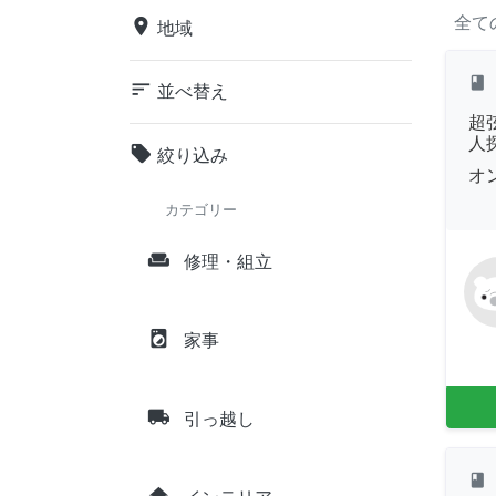
全て
place
地域
class
sort
並べ替え
超
人
local_offer
絞り込み
オ
カテゴリー
weekend
修理・組立
local_laundry_service
家事
local_shipping
引っ越し
class
home