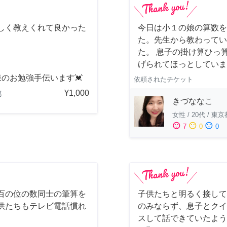
しく教えくれて良かった
今日は小１の娘の算数を
た。先生から教わってい
た。 息子の掛け算ひっ
げられてほっとしていま
のお勉強手伝います💓
依頼されたチケット
¥1,000
都
きづななこ
女性
/
20代
/
東京
sentiment_satisfied
sentiment_neutral
sentiment_dissatisfied
7
0
0
百の位の数同士の筆算を
子供たちと明るく接して
供たちもテレビ電話慣れ
のみならず、息子とクイ
スして話できていたよう