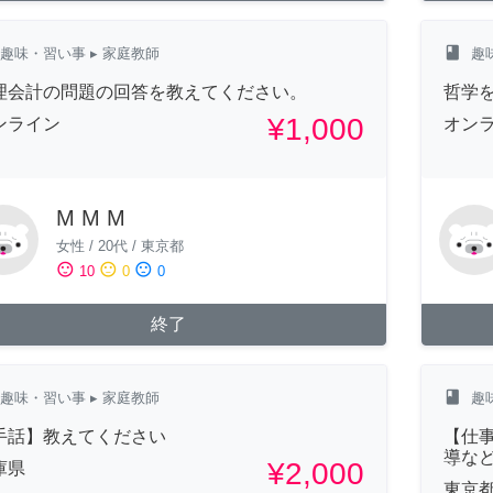
class
趣味・習い事
▸ 家庭教師
趣
理会計の問題の回答を教えてください。
哲学を
¥1,000
ンライン
オン
M M M
女性
/
20代
/
東京都
sentiment_satisfied
sentiment_neutral
sentiment_dissatisfied
10
0
0
終了
class
趣味・習い事
▸ 家庭教師
趣
手話】教えてください
【仕
導な
¥2,000
庫県
東京