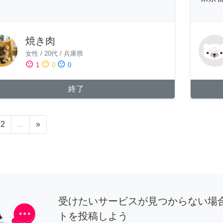
焼き肉
女性
/
20代
/
兵庫県
sentiment_satisfied
sentiment_neutral
sentiment_dissatisfied
1
0
0
終了
2
...
»
受けたいサービスが見つからない場
トを投稿しよう