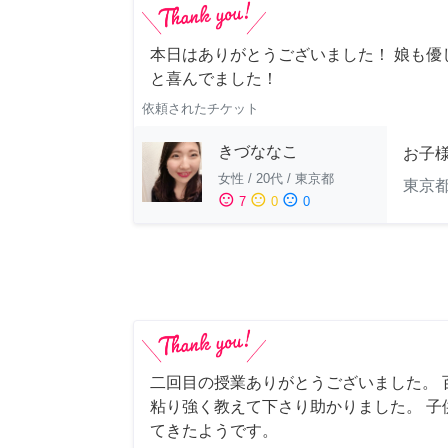
本日はありがとうございました！ 娘も優
と喜んでました！
依頼されたチケット
きづななこ
お子様
女性
/
20代
/
東京都
東京
sentiment_satisfied
sentiment_neutral
sentiment_dissatisfied
7
0
0
二回目の授業ありがとうございました。 
粘り強く教えて下さり助かりました。 子
てきたようです。