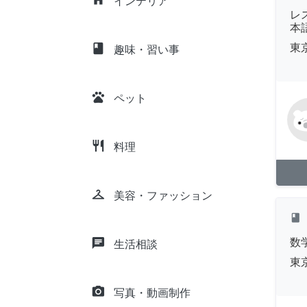
インテリア
レ
本
class
東
趣味・習い事
pets
ペット
restaurant
料理
checkroom
美容・ファッション
class
chat
数
生活相談
東
camera_alt
写真・動画制作