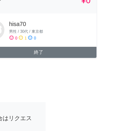
¥0
hisa70
男性
/
30代
/
東京都
sentiment_satisfied
sentiment_neutral
sentiment_dissatisfied
0
1
0
終了
合はリクエス