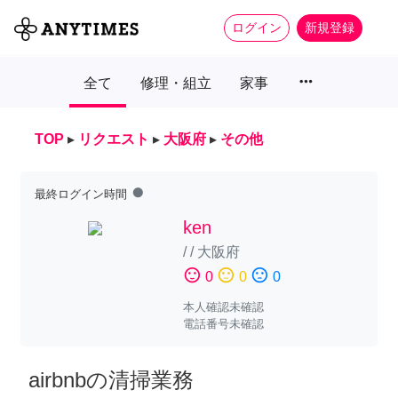
ログイン
新規登録
more_horiz
全て
修理・組立
家事
TOP
▸
リクエスト
▸
大阪府
▸
その他
fiber_manual_record
最終ログイン時間
ken
/
/
大阪府
sentiment_satisfied
sentiment_neutral
sentiment_dissatisfied
0
0
0
本人確認未確認
電話番号未確認
airbnbの清掃業務