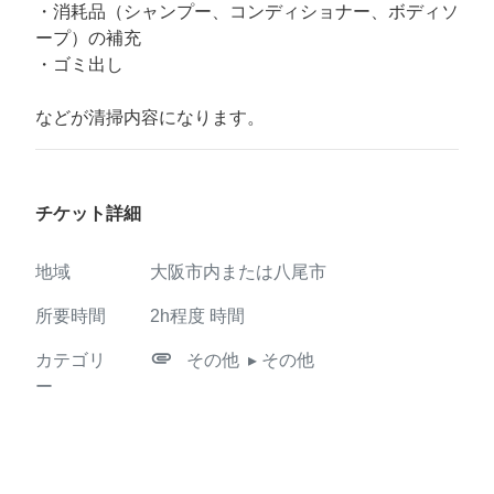
・消耗品（シャンプー、コンディショナー、ボディソ
ープ）の補充
・ゴミ出し
などが清掃内容になります。
チケット詳細
地域
大阪市内または八尾市
所要時間
2h程度
時間
attachment
カテゴリ
その他
▸ その他
ー