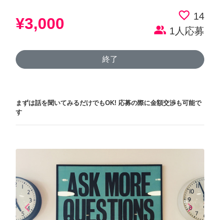
favorite_border
14
¥3,000
people_alt
1人応募
終了
まずは話を聞いてみるだけでもOK!
応募の際に金額交渉も可能で
す
arrow_back_ios
arrow_forward_ios
Previous
Next