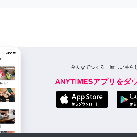
9年前
絡させていただきました
か？
9年前
みんなでつくる、新しい暮ら
ANYTIMESアプリを
までなら可能です。
9年前