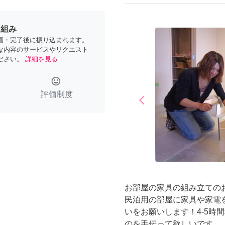
り組み
価・完了後に振り込まれます。
な内容のサービスやリクエスト
ださい。
詳細を見る
tag_faces
評価制度
arrow_back_ios
Previous
お部屋の家具の組み立ての
民泊用の部屋に家具や家電
いをお願いします！4-5時
のを手伝って欲しいです。