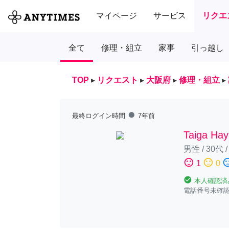
マイページ
サービス
リクエ
全て
修理・組立
家事
引っ越し
TOP
▸
リクエスト
▸
大阪府
▸
修理・組立
▸
fiber_manual_record
最終ログイン時間
7年前
Taiga Ha
男性
/
30代
sentiment_satisfied
sentiment_neutral
sentiment_diss
1
0
check_circle
本人確認済
電話番号未確