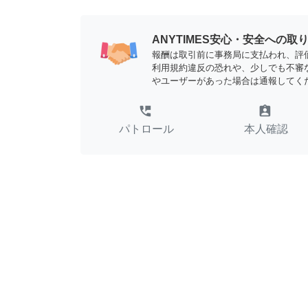
ANYTIMES安心・安全への取
報酬は取引前に事務局に支払われ、評
利用規約違反の恐れや、少しでも不審
やユーザーがあった場合は通報してく
perm_phone_msg
assignment_ind
パトロール
本人確認