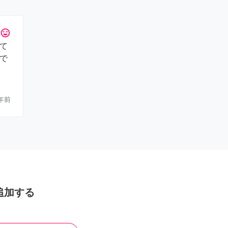
tag_faces
て
で
年前
追加する