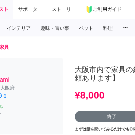
スト
サポーター
ストーリー
ご利用ガイド
more_horiz
インテリア
趣味・習い事
ペット
料理
家具
大阪市内で家具の
頼あります】
yami
/
大阪府
¥8,000
atisfied
0
み
認
終了
まずは話を聞いてみるだけでもOK