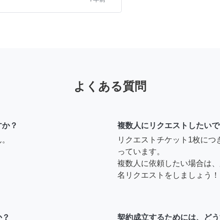
るのでしょうか？
8年前
よくある質問
すか？
複数人にリクエストしたいで
す、まだ可能なので日にち
ん。
リクエストチケット1枚につ
下さればやらさせて頂きま
っています。
致します🙇 便利屋中村工
複数人に依頼したい場合は、
名リクエストをしましょう！
8年前
か？
契約成立するためには、どう