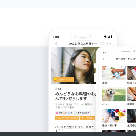
スギ８８
以前清掃の方で連
が、如何でしょう
Kenshin Sakaguchi
３月２３日ぐらい