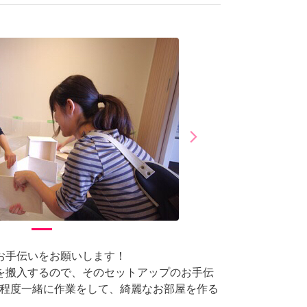
arrow_forward_ios
Next
お手伝いをお願いします！
を搬入するので、そのセットアップのお手伝
間程度一緒に作業をして、綺麗なお部屋を作る