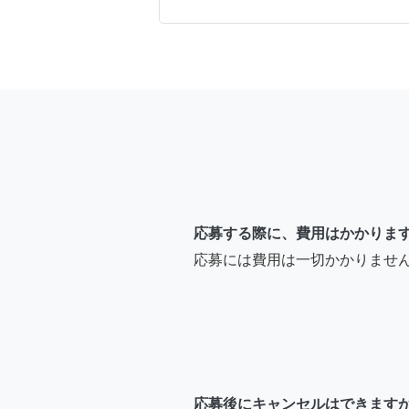
ヒトシ★
まだ募集はされて
ヤハシ
応募する際に、費用はかかりま
おはようございま
応募には費用は一切かかりませ
や場所等のご連絡
すので宜しくお願い
務店
応募後にキャンセルはできます