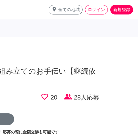
place
全ての地域
ログイン
新規登録
組み立てのお手伝い【継続依
favorite_border
people_alt
20
28人応募
!
応募の際に金額交渉も可能です