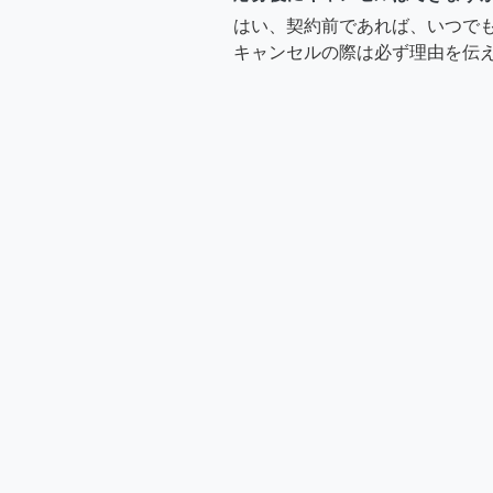
丸い棺桶
はい、契約前であれば、いつで
キャンセルの際は必ず理由を伝
まだ応募していま
ヤハシ
まだ募集してたら
致します
one
４月は、依頼物件