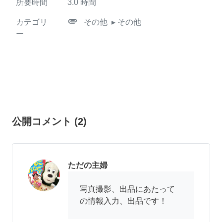
所要時間
3.0
時間
attachment
カテゴリ
その他
▸ その他
ー
公開コメント
(
2
)
ただの主婦
写真撮影、出品にあたって
の情報入力、出品です！