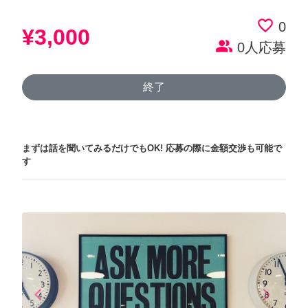
favorite_border
0
¥3,000
people_alt
0人応募
終了
まずは話を聞いてみるだけでもOK!
応募の際に金額交渉も可能で
す
arrow_back_ios
arrow_forward_ios
Previous
Next