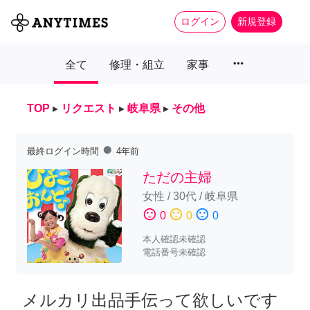
ログイン
新規登録
more_horiz
全て
修理・組立
家事
TOP
▸
リクエスト
▸
岐阜県
▸
その他
fiber_manual_record
最終ログイン時間
4年前
ただの主婦
女性
/
30代
/
岐阜県
sentiment_satisfied
sentiment_neutral
sentiment_dissatisfied
0
0
0
本人確認未確認
電話番号未確認
メルカリ出品手伝って欲しいです