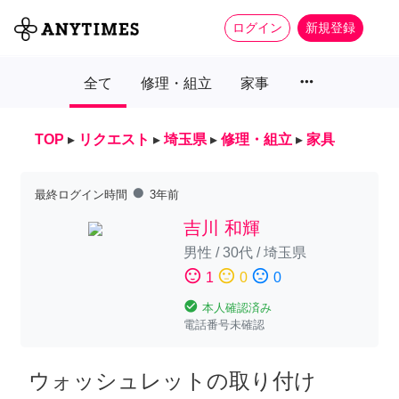
ログイン
新規登録
more_horiz
全て
修理・組立
家事
TOP
▸
リクエスト
▸
埼玉県
▸
修理・組立
▸
家具
fiber_manual_record
最終ログイン時間
3年前
吉川 和輝
男性
/
30代
/
埼玉県
sentiment_satisfied
sentiment_neutral
sentiment_dissatisfied
1
0
0
check_circle
本人確認済み
電話番号未確認
ウォッシュレットの取り付け