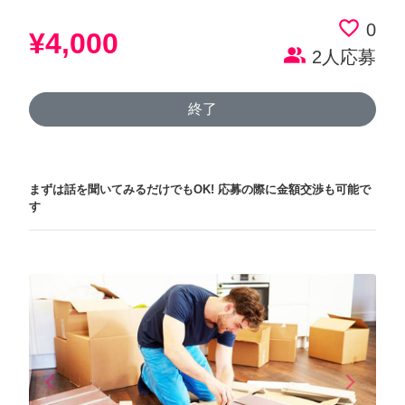
favorite_border
0
¥4,000
people_alt
2人応募
終了
まずは話を聞いてみるだけでもOK!
応募の際に金額交渉も可能で
す
arrow_back_ios
arrow_forward_ios
Previous
Next