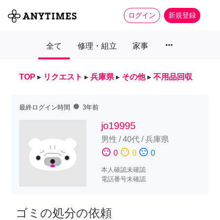
ログイン
新規登録
more_horiz
全て
修理・組立
家事
TOP
▸
リクエスト
▸
兵庫県
▸
その他
▸
不用品回収
fiber_manual_record
最終ログイン時間
3年前
jo19995
男性
/
40代
/
兵庫県
sentiment_satisfied
sentiment_neutral
sentiment_dissatisfied
0
0
0
本人確認未確認
電話番号未確認
ゴミの処分の依頼