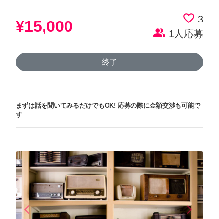
favorite_border
3
¥15,000
people_alt
1人応募
終了
まずは話を聞いてみるだけでもOK!
応募の際に金額交渉も可能で
す
arrow_back_ios
arrow_forward_ios
Previous
Next