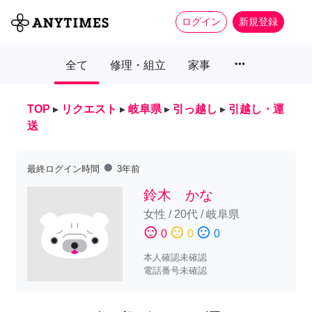
ログイン
新規登録
more_horiz
全て
修理・組立
家事
TOP
▸
リクエスト
▸
岐阜県
▸
引っ越し
▸
引越し・運
送
fiber_manual_record
最終ログイン時間
3年前
鈴木 かな
女性
/
20代
/
岐阜県
sentiment_satisfied
sentiment_neutral
sentiment_dissatisfied
0
0
0
本人確認未確認
電話番号未確認