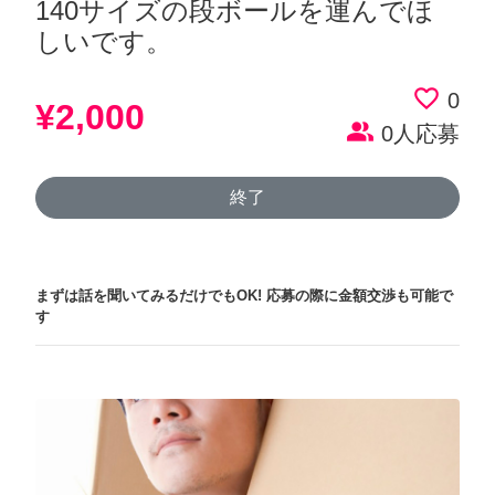
140サイズの段ボールを運んでほ
しいです。
favorite_border
0
¥2,000
people_alt
0人応募
終了
まずは話を聞いてみるだけでもOK!
応募の際に金額交渉も可能で
す