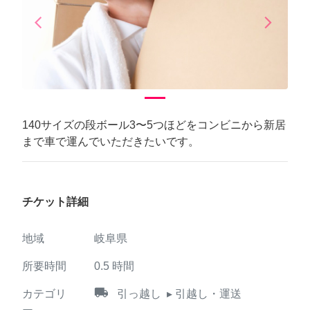
arrow_back_ios
arrow_forward_ios
Previous
Next
140サイズの段ボール3〜5つほどをコンビニから新居
まで車で運んでいただきたいです。
チケット詳細
地域
岐阜県
所要時間
0.5
時間
local_shipping
カテゴリ
引っ越し
▸ 引越し・運送