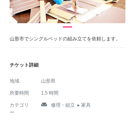
山形市でシングルベッドの組み立てを依頼します。
チケット詳細
地域
山形県
所要時間
1.5
時間
weekend
カテゴリ
修理・組立
▸ 家具
ー