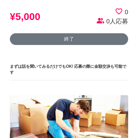
favorite_border
0
¥5,000
people_alt
0人応募
終了
まずは話を聞いてみるだけでもOK!
応募の際に金額交渉も可能で
す
arrow_back_ios
arrow_forward_ios
Previous
Next