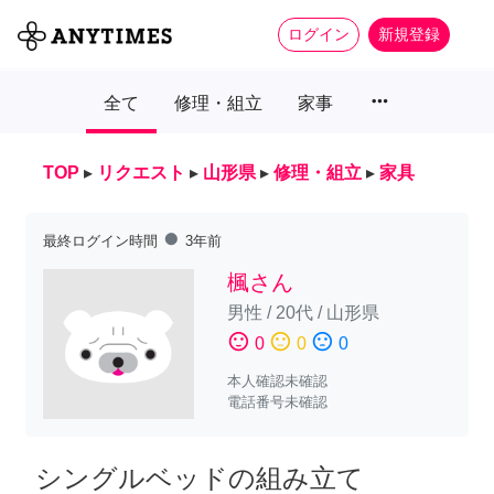
ログイン
新規登録
more_horiz
全て
修理・組立
家事
TOP
▸
リクエスト
▸
山形県
▸
修理・組立
▸
家具
fiber_manual_record
最終ログイン時間
3年前
楓さん
男性
/
20代
/
山形県
sentiment_satisfied
sentiment_neutral
sentiment_dissatisfied
0
0
0
本人確認未確認
電話番号未確認
シングルベッドの組み立て