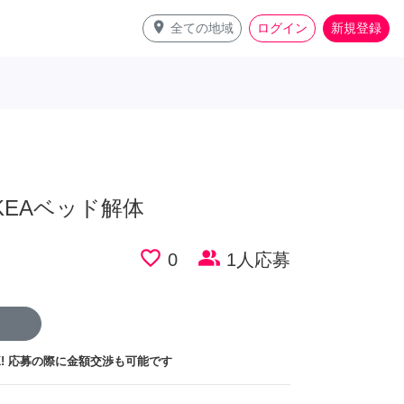
place
全ての地域
ログイン
新規登録
KEAベッド解体
favorite_border
people_alt
0
1人応募
!
応募の際に金額交渉も可能です