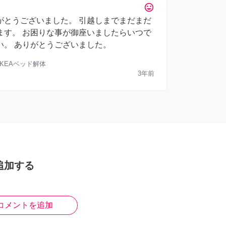
tag_faces
がとうございました。 引越しまでまだまだ
ます。 お困りな事が御座いましたらいつで
い。 ありがとうございました。
IKEAベッド解体
3年前
追加する
コメントを追加