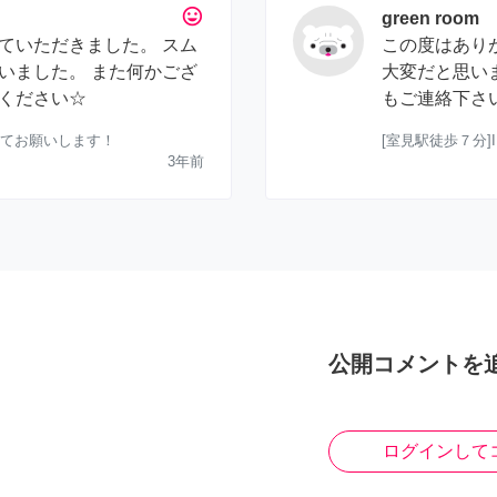
tag_faces
green room
ていただきました。 スム
この度はあり
いました。 また何かござ
大変だと思い
ください☆
もご連絡下さ
立てお願いします！
[室見駅徒歩７分]
3年前
公開コメントを
ログインして