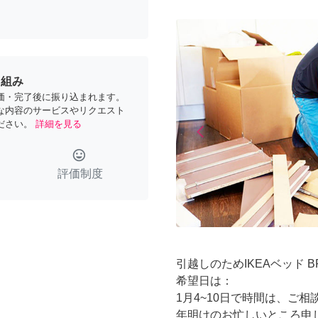
り組み
価・完了後に振り込まれます。
な内容のサービスやリクエスト
ださい。
詳細を見る
arrow_back_ios
Previous
tag_faces
評価制度
引越しのためIKEAベッド 
希望日は：
1月4~10日で時間は、ご
年明けのお忙しいところ申