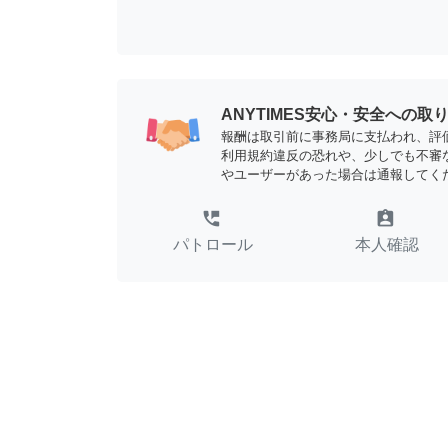
ANYTIMES安心・安全への取
報酬は取引前に事務局に支払われ、評
利用規約違反の恐れや、少しでも不審
やユーザーがあった場合は通報してく
perm_phone_msg
assignment_ind
パトロール
本人確認