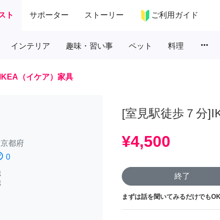
スト
サポーター
ストーリー
ご利用ガイド
more_horiz
インテリア
趣味・習い事
ペット
料理
IKEA（イケア）家具
[室見駅徒歩７分]I
¥4,500
/
京都府
atisfied
0
認
終了
認
まずは話を聞いてみるだけでもOK