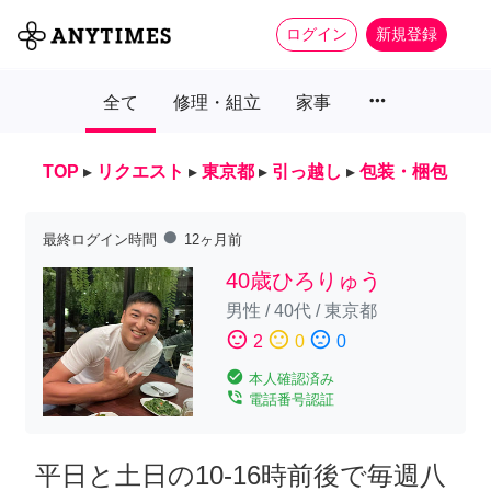
ログイン
新規登録
more_horiz
全て
修理・組立
家事
TOP
▸
リクエスト
▸
東京都
▸
引っ越し
▸
包装・梱包
fiber_manual_record
最終ログイン時間
12ヶ月前
40歳ひろりゅう
男性
/
40代
/
東京都
sentiment_satisfied
sentiment_neutral
sentiment_dissatisfied
2
0
0
check_circle
本人確認済み
phone_in_talk
電話番号認証
平日と土日の10-16時前後で毎週八