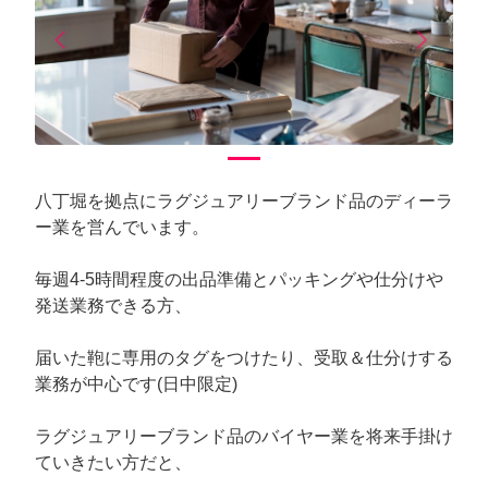
arrow_back_ios
arrow_forward_ios
Previous
Next
八丁堀を拠点にラグジュアリーブランド品のディーラ
ー業を営んでいます。
毎週4-5時間程度の出品準備とパッキングや仕分けや
発送業務できる方、
届いた鞄に専用のタグをつけたり、受取＆仕分けする
業務が中心です(日中限定)
ラグジュアリーブランド品のバイヤー業を将来手掛け
ていきたい方だと、