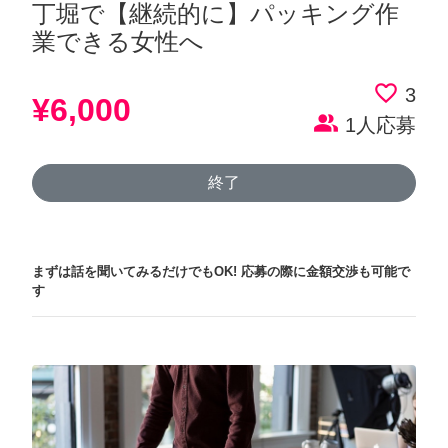
丁堀で【継続的に】パッキング作
業できる女性へ
favorite_border
3
¥6,000
people_alt
1人応募
終了
まずは話を聞いてみるだけでもOK!
応募の際に金額交渉も可能で
す