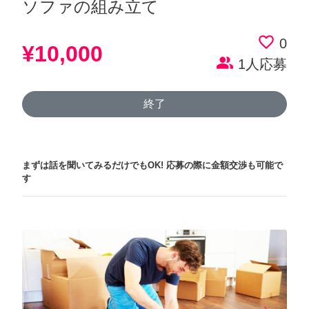
ソファの組み立て
favorite_border
0
¥10,000
people_alt
1人応募
終了
まずは話を聞いてみるだけでもOK!
応募の際に金額交渉も可能で
す