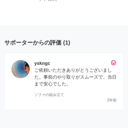
サポーターからの評価
(
1
)
tag_faces
yskngc
ご依頼いただきありがとうございまし
た。事前のやり取りがスムーズで、当日
まで安心でした。
ソファの組み立て
2年前