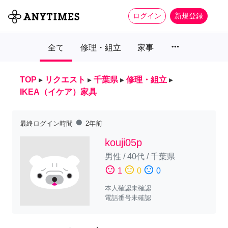
ログイン
新規登録
more_horiz
全て
修理・組立
家事
TOP
▸
リクエスト
▸
千葉県
▸
修理・組立
▸
IKEA（イケア）家具
fiber_manual_record
最終ログイン時間
2年前
kouji05p
男性
/
40代
/
千葉県
sentiment_satisfied
sentiment_neutral
sentiment_dissatisfied
1
0
0
本人確認未確認
電話番号未確認