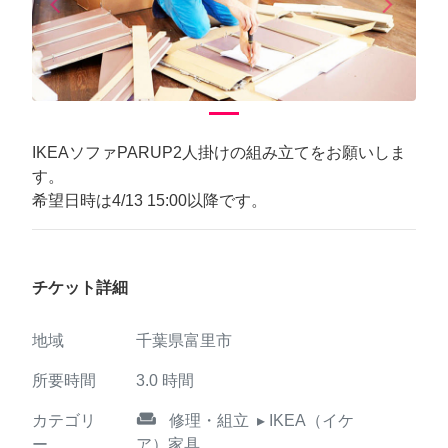
arrow_back_ios
arrow_forward_ios
Previous
Next
IKEAソファPARUP2人掛けの組み立てをお願いしま
す。
希望日時は4/13 15:00以降です。
チケット詳細
地域
千葉県富里市
所要時間
3.0
時間
weekend
カテゴリ
修理・組立
▸ IKEA（イケ
ー
ア）家具