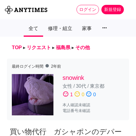
ログイン
新規登録
more_horiz
全て
修理・組立
家事
TOP
▸
リクエスト
▸
福島県
▸
その他
fiber_manual_record
最終ログイン時間
2年前
snowink
女性
/
30代
/
東京都
sentiment_satisfied
sentiment_neutral
sentiment_dissatisfied
1
0
0
本人確認未確認
電話番号未確認
買い物代行 ガシャポンのデパー