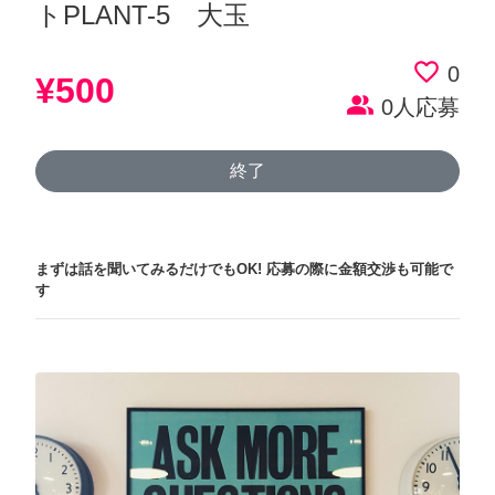
トPLANT-5 大玉
favorite_border
0
¥500
people_alt
0人応募
終了
まずは話を聞いてみるだけでもOK!
応募の際に金額交渉も可能で
す