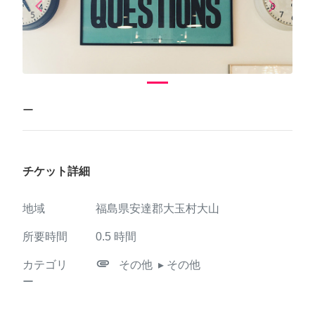
arrow_back_ios
arrow_forward_ios
Previous
Next
ー
チケット詳細
地域
福島県安達郡大玉村大山
所要時間
0.5
時間
attachment
カテゴリ
その他
▸ その他
ー