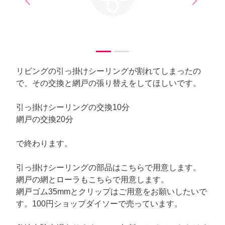
arrow_back_ios
arrow_forward_ios
Previous
Next
リビングの引っ掛けシーリングが割れてしまったの
で、その交換と網戸の張り替えをしてほしいです。
引っ掛けシーリングの交換10分
網戸の交換20分
で終わります。
引っ掛けシーリングの部品はこちらで用意します。
網戸の網とローラもこちらで用意します。
網戸ゴム35mmとクリップはご用意をお願いしたいで
す。100円ショップダイソーで売っています。