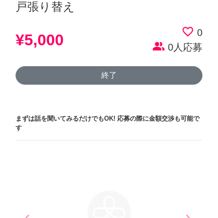
戸張り替え
favorite_border
0
¥5,000
people_alt
0人応募
終了
まずは話を聞いてみるだけでもOK!
応募の際に金額交渉も可能で
す