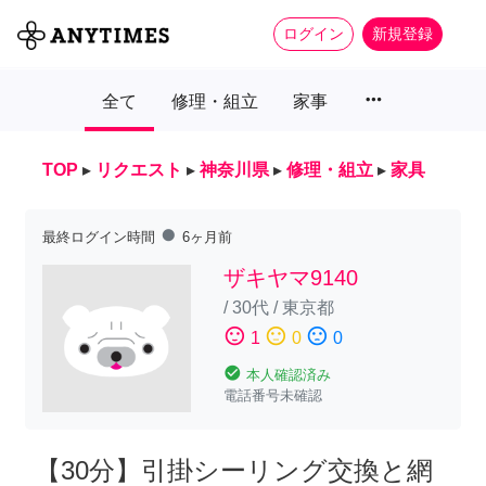
ログイン
新規登録
more_horiz
全て
修理・組立
家事
TOP
▸
リクエスト
▸
神奈川県
▸
修理・組立
▸
家具
fiber_manual_record
最終ログイン時間
6ヶ月前
ザキヤマ9140
/
30代
/
東京都
sentiment_satisfied
sentiment_neutral
sentiment_dissatisfied
1
0
0
check_circle
本人確認済み
電話番号未確認
【30分】引掛シーリング交換と網