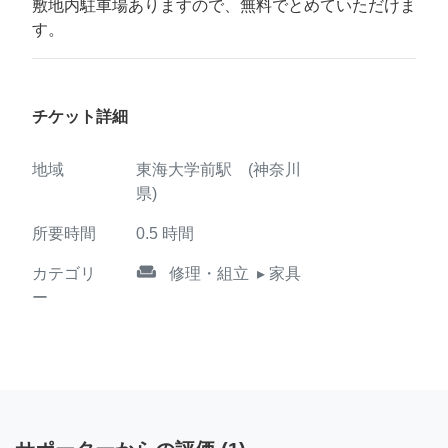
敷地内駐車場ありますので、無料でとめていただけま
す。
チケット詳細
地域
東海大学前駅 (神奈川
県)
所要時間
0.5
時間
weekend
カテゴリ
修理・組立
▸ 家具
ー