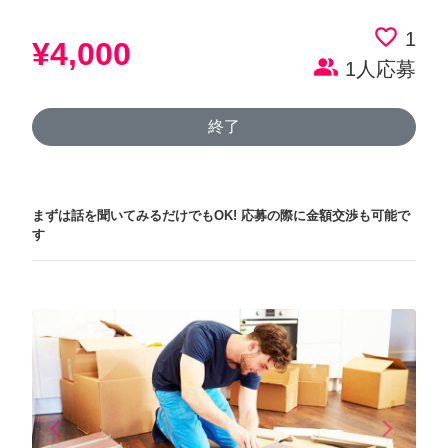
favorite_border
1
¥4,000
people_alt
1人応募
終了
まずは話を聞いてみるだけでもOK!
応募の際に金額交渉も可能で
す
arrow_back_ios
arrow_forward_ios
Previous
Next