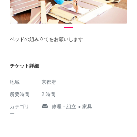
ベッドの組み立てをお願いします
チケット詳細
地域
京都府
所要時間
2
時間
weekend
カテゴリ
修理・組立
▸ 家具
ー