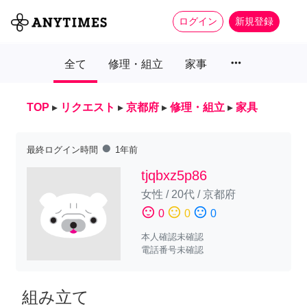
ログイン
新規登録
more_horiz
全て
修理・組立
家事
TOP
▸
リクエスト
▸
京都府
▸
修理・組立
▸
家具
fiber_manual_record
最終ログイン時間
1年前
tjqbxz5p86
女性
/
20代
/
京都府
sentiment_satisfied
sentiment_neutral
sentiment_dissatisfied
0
0
0
本人確認未確認
電話番号未確認
組み立て