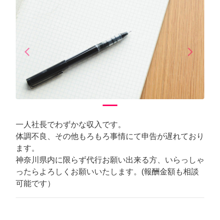
arrow_back_ios
arrow_forward_ios
Previous
Next
一人社長でわずかな収入です。
体調不良、その他もろもろ事情にて申告が遅れており
ます。
神奈川県内に限らず代行お願い出来る方、いらっしゃ
ったらよろしくお願いいたします。(報酬金額も相談
可能です）