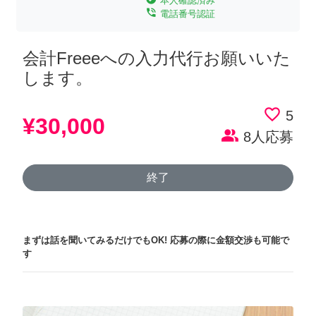
本人確認済み
phone_in_talk
電話番号認証
会計Freeeへの入力代行お願いいた
します。
favorite_border
5
¥30,000
people_alt
8人応募
終了
まずは話を聞いてみるだけでもOK!
応募の際に金額交渉も可能で
す