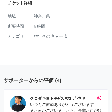
チケット詳細
地域
神奈川県
所要時間
6
時間
attachment
カテゴリ
その他
▸ 事務
ー
サポーターからの評価
(
4
)
tag_faces
クロダキヨトモ/ｲﾝﾃﾘｱｺｰﾃﾞｨﾈｰﾀｰ
いつもご依頼ありがとうございます！
また何かございましたら、是非お声がけ