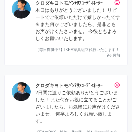
tag_faces
クロダキヨトモ/ｲﾝﾃﾘｱｺｰﾃﾞｨﾈｰﾀｰ
本日はありがとうございました！ リピ
ートでご依頼いただけて嬉しかったです
✳︎ また何かございましたら、是非とも
お声がけくださいませ。 今後ともよろ
しくお願いいたします。
【毎日稼働中‼︎】IKEA家具組立代行いたします！
9ヶ月前
tag_faces
クロダキヨトモ/ｲﾝﾃﾘｱｺｰﾃﾞｨﾈｰﾀｰ
2日間に渡りご依頼ありがとうございま
した！ また何かお役に立てることがご
ざいましたら、お気軽にお声がけくださ
いませ。 何卒よろしくお願い致しま
す。