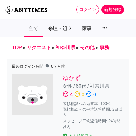
ログイン
新規登録
more_horiz
全て
修理・組立
家事
TOP
▸
リクエスト
▸
神奈川県
▸
その他
▸
事務
fiber_manual_record
最終ログイン時間
8ヶ月前
ゆかず
女性
/
60代
/
神奈川県
sentiment_satisfied
sentiment_neutral
sentiment_dissatisfied
4
0
0
依頼相談への返答率: 100%
依頼相談への平均返答時間: 2日以
内
メッセージ平均返信時間: 24時間
以内
check_circle