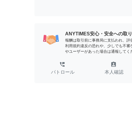
ANYTIMES安心・安全への取
報酬は取引前に事務局に支払われ、評
利用規約違反の恐れや、少しでも不審
やユーザーがあった場合は通報してく
perm_phone_msg
assignment_ind
パトロール
本人確認