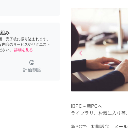
り組み
価・完了後に振り込まれます。
な内容のサービスやリクエスト
ださい。
詳細を見る
arrow_back_ios
Previous
tag_faces
評価制度
旧PC～新PCへ
ライブラリ、お気に入り等
新PCで、初期設定、メー