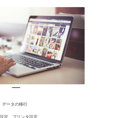
arrow_forward_ios
Next
、データの移行
ル設定、プリンタ設定