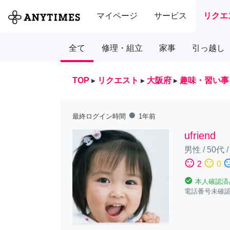
マイページ
サービス
リクエ
全て
修理・組立
家事
引っ越し
TOP
▸
リクエスト
▸
大阪府
▸
趣味・習い事
fiber_manual_record
最終ログイン時間
1年前
ufriend
男性
/
50代
sentiment_satisfied
sentiment_neutral
sentiment_diss
2
0
check_circle
本人確認済
電話番号未確