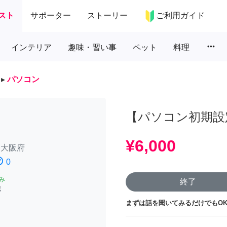
スト
サポーター
ストーリー
ご利用ガイド
more_horiz
インテリア
趣味・習い事
ペット
料理
▸
パソコン
【パソコン初期設
¥6,000
/
大阪府
atisfied
0
み
終了
認
まずは話を聞いてみるだけでもOK