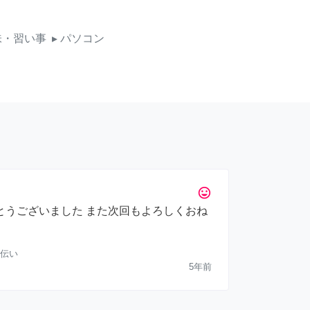
味・習い事
▸ パソコン
tag_faces
とうございました また次回もよろしくおね
伝い
5年前