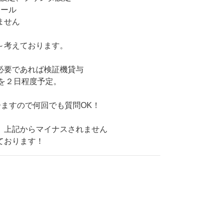
トール
ません
～考えております。
必要であれば検証機貸与
)を２日程度予定。
居ますので何回でも質問OK！
、上記からマイナスされません
ております！