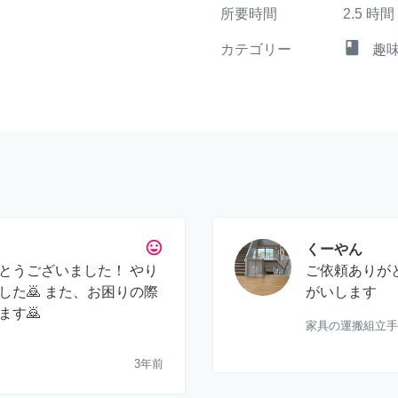
所要時間
2.5
時間
class
カテゴリー
趣
tag_faces
くーやん
とうございました！ やり
ご依頼ありが
た🙇 また、お困りの際
がいします
ます🙇
家具の運搬組立手
3年前