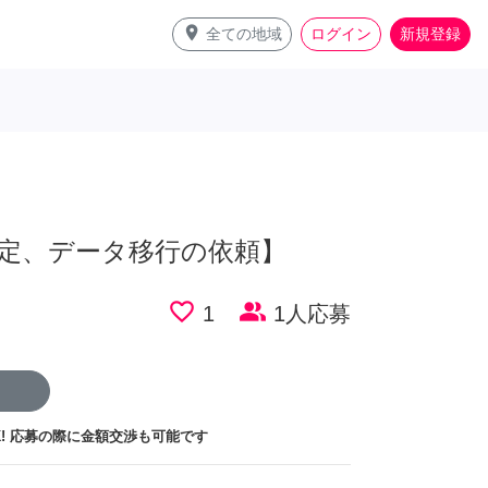
place
全ての地域
ログイン
新規登録
定、データ移行の依頼】
favorite_border
people_alt
1
1人応募
!
応募の際に金額交渉も可能です