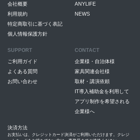
会社概要
ANYLIFE
利用規約
NEWS
特定商取引に基づく表記
個人情報保護方針
SUPPORT
CONTACT
ご利用ガイド
企業様・自治体様
よくある質問
家具関連会社様
お問い合わせ
取材・講演依頼
IT導入補助金を利用して
アプリ制作を希望される
企業様へ
決済方法
お支払いは、クレジットカード決済がご利用いただけます。クレジ