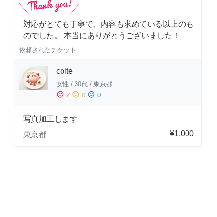
対応がとても丁寧で、内容も求めている以上のも
のでした。 本当にありがとうございました！
依頼されたチケット
colte
女性
/
30代
/
東京都
sentiment_satisfied
sentiment_neutral
sentiment_dissatisfied
2
0
0
写真加工します
¥1,000
東京都