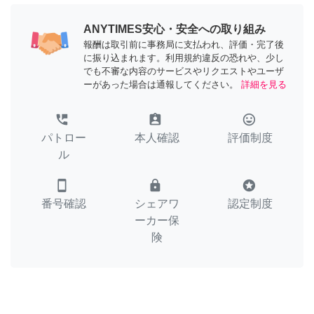
ANYTIMES安心・安全への取り組み
報酬は取引前に事務局に支払われ、評価・完了後
に振り込まれます。利用規約違反の恐れや、少し
でも不審な内容のサービスやリクエストやユーザ
ーがあった場合は通報してください。
詳細を見る
perm_phone_msg
assignment_ind
tag_faces
パトロー
本人確認
評価制度
ル
smartphone
lock
stars
番号確認
シェアワ
認定制度
ーカー保
険