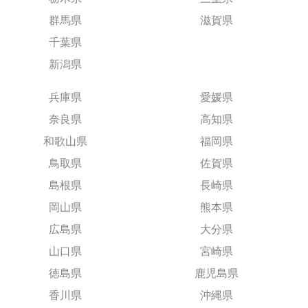
群馬県
滋賀県
千葉県
新潟県
兵庫県
愛媛県
奈良県
高知県
和歌山県
福岡県
鳥取県
佐賀県
島根県
長崎県
岡山県
熊本県
広島県
大分県
山口県
宮崎県
徳島県
鹿児島県
香川県
沖縄県