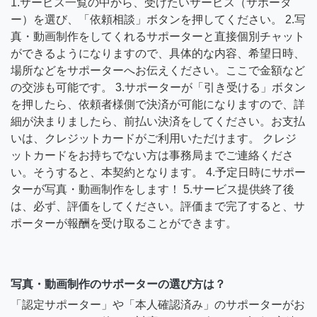
1.サービス一覧の中から、受けたいサービス（サポータ
ー）を選び、「依頼相談」ボタンを押してください。 2.写
真・動画制作をしてくれるサポーターと直接個別チャット
ができるようになりますので、具体的な内容、希望日時、
場所などをサポーターへお伝えください。ここで金額など
の交渉も可能です。 3.サポーターが「引き受ける」ボタン
を押したら、依頼者様側で決済が可能になりますので、詳
細が決まりましたら、前払い決済をしてください。お支払
いは、クレジットカードがご利用いただけます。 クレジ
ットカードをお持ちでない方は事務局までご連絡くださ
い。そうすると、本契約となります。 4.予定日時にサポー
ターが写真・動画制作をします！ 5.サービス提供終了後
は、必ず、評価をしてください。評価まで完了すると、サ
ポーターが報酬を受け取ることができます。
写真・動画制作のサポーターの選び方は？
「認定サポーター」や「本人確認済み」のサポーターがお