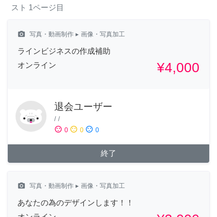
スト
1ページ目
camera_alt
写真・動画制作
▸ 画像・写真加工
ラインビジネスの作成補助
¥4,000
オンライン
退会ユーザー
/
/
sentiment_satisfied
sentiment_neutral
sentiment_dissatisfied
0
0
0
終了
camera_alt
写真・動画制作
▸ 画像・写真加工
あなたの為のデザインします！！
オンライン