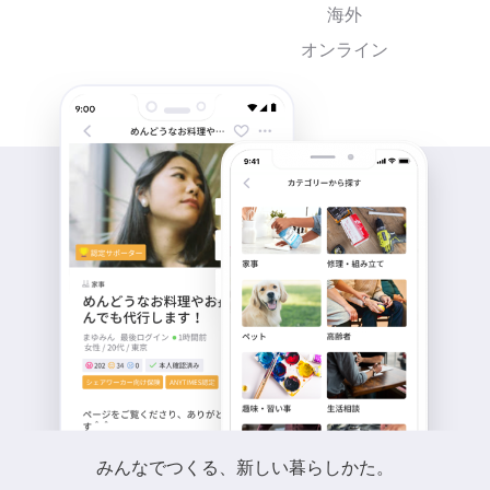
海外
オンライン
みんなでつくる、新しい暮らしかた。