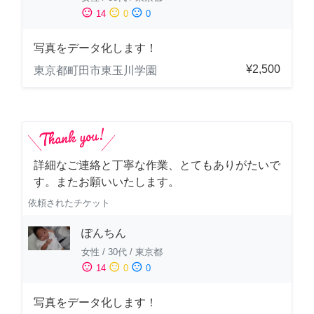
sentiment_satisfied
sentiment_neutral
sentiment_dissatisfied
14
0
0
写真をデータ化します！
¥2,500
東京都町田市東玉川学園
詳細なご連絡と丁寧な作業、とてもありがたいで
す。またお願いいたします。
依頼されたチケット
ぽんちん
女性
/
30代
/
東京都
sentiment_satisfied
sentiment_neutral
sentiment_dissatisfied
14
0
0
写真をデータ化します！