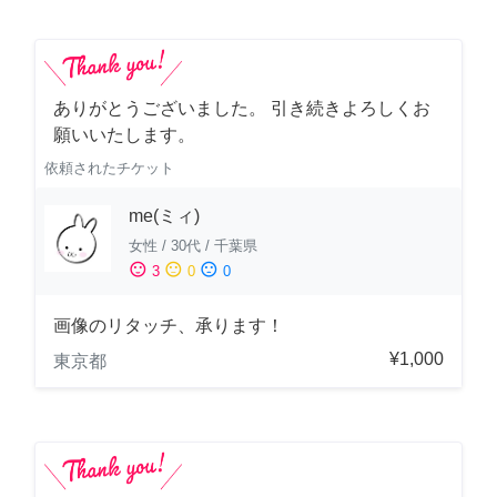
ありがとうございました。 引き続きよろしくお
願いいたします。
依頼されたチケット
me(ミィ)
女性
/
30代
/
千葉県
sentiment_satisfied
sentiment_neutral
sentiment_dissatisfied
3
0
0
画像のリタッチ、承ります！
¥1,000
東京都