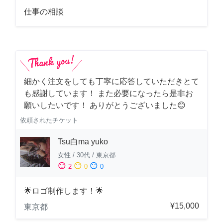
仕事の相談
細かく注文をしても丁寧に応答していただきとて
も感謝しています！ また必要になったら是非お
願いしたいです！ ありがとうございました😊
依頼されたチケット
Tsu白ma yuko
女性
/
30代
/
東京都
sentiment_satisfied
sentiment_neutral
sentiment_dissatisfied
2
0
0
🌟ロゴ制作します！🌟
¥15,000
東京都