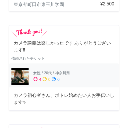
¥2,500
東京都町田市東玉川学園
カメラ談義は楽しかったです ありがとうござい
ます‼️
依頼されたチケット
女性
/
20代
/
神奈川県
sentiment_satisfied
sentiment_neutral
sentiment_dissatisfied
4
0
0
カメラ初心者さん、ポトレ始めたい人お手伝いし
ます✨