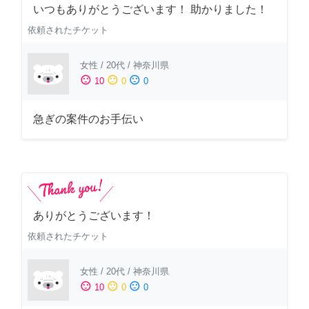
いつもありがとうございます！ 助かりました！
依頼されたチケット
女性
/
20代
/
神奈川県
sentiment_satisfied
sentiment_neutral
sentiment_dissatisfied
10
0
0
急ぎの案件のお手伝い
ありがとうございます！
依頼されたチケット
女性
/
20代
/
神奈川県
sentiment_satisfied
sentiment_neutral
sentiment_dissatisfied
10
0
0