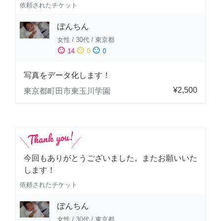
依頼されたチケット
ぽんちん
女性
/
30代
/
東京都
sentiment_satisfied
sentiment_neutral
sentiment_dissatisfied
14
0
0
写真をデータ化します！
¥2,500
東京都町田市東玉川学園
今回もありがとうございました。またお願いいた
します！
依頼されたチケット
ぽんちん
女性
/
30代
/
東京都