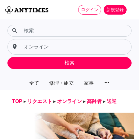
ログイン
新規登録
search
place
検索
more_horiz
全て
修理・組立
家事
TOP
▸
リクエスト
▸
オンライン
▸
高齢者
▸
送迎