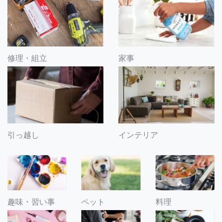
修理・組立
家事
引っ越し
インテリア
趣味・習い事
ペット
料理