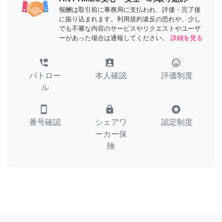
報酬は取引前に事務局に支払われ、評価・完了後
に振り込まれます。利用規約違反の恐れや、少し
でも不審な内容のサービスやリクエストやユーザ
ーがあった場合は通報してください。
詳細を見る
perm_phone_msg
assignment_ind
tag_faces
パトロー
本人確認
評価制度
ル
smartphone
lock
stars
番号確認
シェアワ
認定制度
ーカー保
険