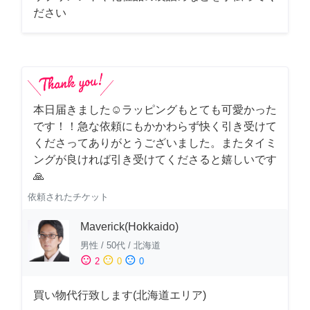
ださい
本日届きました☺️ラッピングもとても可愛かった
です！！急な依頼にもかかわらず快く引き受けて
くださってありがとうございました。またタイミ
ングが良ければ引き受けてくださると嬉しいです
🙏
依頼されたチケット
Maverick(Hokkaido)
男性
/
50代
/
北海道
sentiment_satisfied
sentiment_neutral
sentiment_dissatisfied
2
0
0
買い物代行致します(北海道エリア)