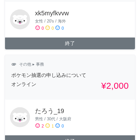
xk5myfkvvw
女性
/
20's
/
海外
sentiment_satisfied
sentiment_neutral
sentiment_dissatisfied
0
0
0
終了
attachment
その他
▸ 事務
ポケモン抽選の申し込みについて
¥2,000
オンライン
たろう_19
男性
/
30代
/
大阪府
sentiment_satisfied
sentiment_neutral
sentiment_dissatisfied
2
1
0