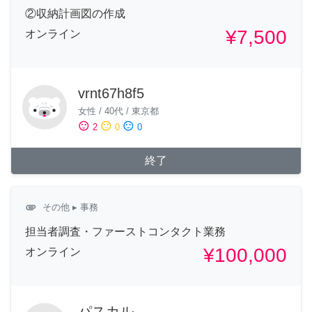
②収納計画図の作成
¥7,500
オンライン
vrnt67h8f5
女性
/
40代
/
東京都
sentiment_satisfied
sentiment_neutral
sentiment_dissatisfied
2
0
0
終了
attachment
その他
▸ 事務
担当者調査・ファーストコンタクト業務
¥100,000
オンライン
パスカル