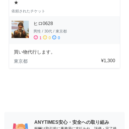
★
依頼されたチケット
ヒロ0628
男性
/
30代
/
東京都
sentiment_satisfied
sentiment_neutral
sentiment_dissatisfied
1
0
0
買い物代行します。
¥1,300
東京都
ANYTIMES安心・安全への取り組み
報酬は取引前に事務局に支払われ、評価・完了後