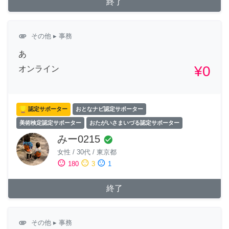
終了
attachment
その他
▸ 事務
あ
¥0
オンライン
認定サポーター
おとなナビ認定サポーター
美術検定認定サポーター
おたがいさまいづる認定サポーター
みー0215
check_circle
女性
/
30代
/
東京都
sentiment_satisfied
sentiment_neutral
sentiment_dissatisfied
180
3
1
終了
attachment
その他
▸ 事務