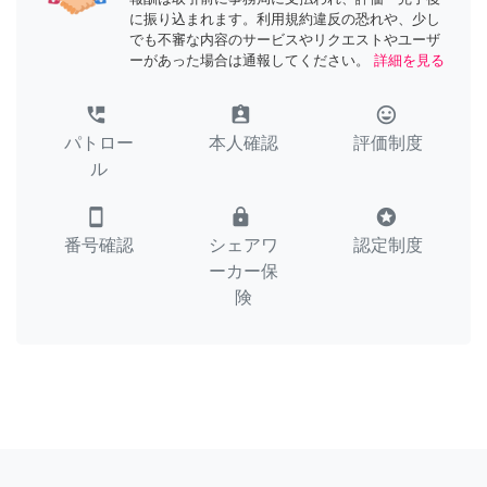
に振り込まれます。利用規約違反の恐れや、少し
でも不審な内容のサービスやリクエストやユーザ
ーがあった場合は通報してください。
詳細を見る
perm_phone_msg
assignment_ind
tag_faces
パトロー
本人確認
評価制度
ル
smartphone
lock
stars
番号確認
シェアワ
認定制度
ーカー保
険