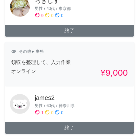
ろきしす
男性
/
40代
/
東京都
sentiment_satisfied
sentiment_neutral
sentiment_dissatisfied
9
0
0
終了
attachment
その他
▸ 事務
領収を整理して、入力作業
¥9,000
オンライン
james2
男性
/
60代
/
神奈川県
sentiment_satisfied
sentiment_neutral
sentiment_dissatisfied
1
0
0
終了