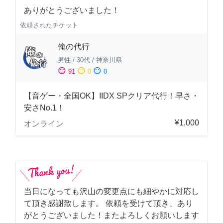
ありがとうございました！
依頼されたチケット
俺の代行
男性
/
30代
/
神奈川県
sentiment_satisfied
sentiment_neutral
sentiment_dissatisfied
91
0
0
【音ゲー・全国OK】IIDX SPクリア代行！早さ・
安さNo.1！
¥1,000
オンライン
当日になっても沢山の変更点にも細やかに対応し
て頂き感謝致します。 依頼を受けて頂き、あり
がとうございました！またよろしくお願いします