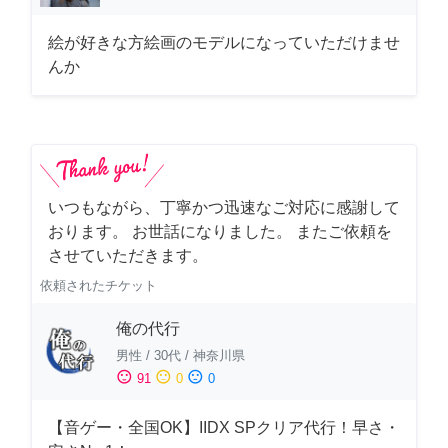
絵が好きな方絵画のモデルになっていただけませ
んか
いつもながら、丁寧かつ迅速なご対応に感謝して
おります。 お世話になりました。 またご依頼を
させていただきます。
依頼されたチケット
俺の代行
男性
/
30代
/
神奈川県
sentiment_satisfied
sentiment_neutral
sentiment_dissatisfied
91
0
0
【音ゲー・全国OK】IIDX SPクリア代行！早さ・