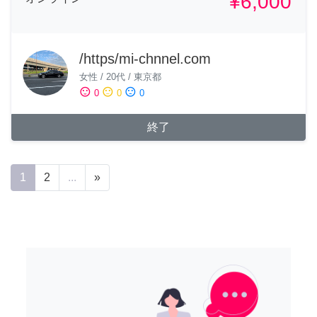
¥6,000
/https/mi-chnnel.com
女性
/
20代
/
東京都
sentiment_satisfied
sentiment_neutral
sentiment_dissatisfied
0
0
0
終了
1
2
...
»