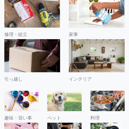
修理・組立
家事
引っ越し
インテリア
趣味・習い事
ペット
料理