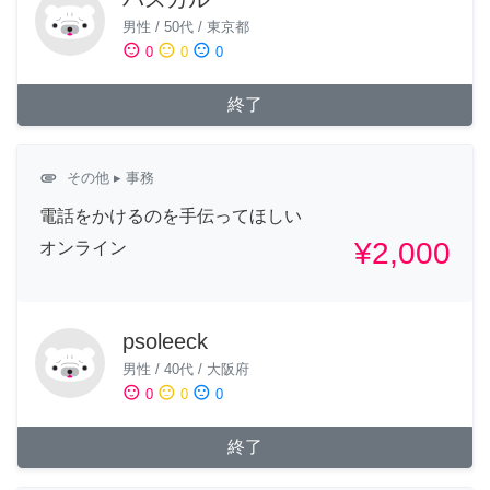
男性
/
50代
/
東京都
sentiment_satisfied
sentiment_neutral
sentiment_dissatisfied
0
0
0
終了
attachment
その他
▸ 事務
電話をかけるのを手伝ってほしい
¥2,000
オンライン
psoleeck
男性
/
40代
/
大阪府
sentiment_satisfied
sentiment_neutral
sentiment_dissatisfied
0
0
0
終了