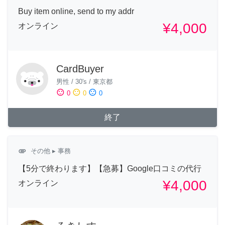
Buy item online, send to my addr
¥4,000
オンライン
CardBuyer
男性
/
30's
/
東京都
sentiment_satisfied
sentiment_neutral
sentiment_dissatisfied
0
0
0
終了
attachment
その他
▸ 事務
【5分で終わります】【急募】Google口コミの代行
¥4,000
オンライン