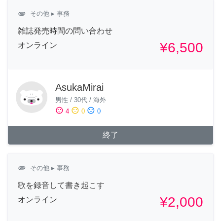
attachment
その他
▸ 事務
雑誌発売時間の問い合わせ
¥6,500
オンライン
AsukaMirai
男性
/
30代
/
海外
sentiment_satisfied
sentiment_neutral
sentiment_dissatisfied
4
0
0
終了
attachment
その他
▸ 事務
歌を録音して書き起こす
¥2,000
オンライン