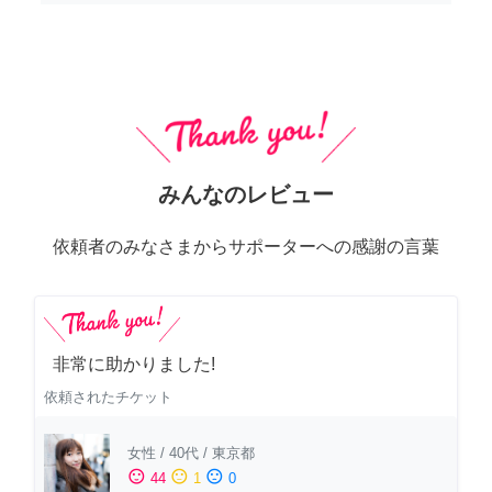
みんなのレビュー
依頼者のみなさまからサポーターへの感謝の言葉
非常に助かりました!
依頼されたチケット
女性
/
40代
/
東京都
sentiment_satisfied
sentiment_neutral
sentiment_dissatisfied
44
1
0