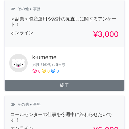
attachment
その他
▸ 事務
＜副業＞資産運用や家計の見直しに関するアンケー
ト！
¥3,000
オンライン
k-umeme
男性
/
50代
/
埼玉県
sentiment_satisfied
sentiment_neutral
sentiment_dissatisfied
0
0
0
終了
attachment
その他
▸ 事務
コールセンターの仕事を今週中に終わらせたいで
す！
オンライン