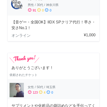
男性
/
30代
/
神奈川県
sentiment_satisfied
sentiment_neutral
sentiment_dissatisfied
91
0
0
【音ゲー・全国OK】IIDX SPクリア代行！早さ・
安さNo.1！
¥1,000
オンライン
ありがとうございます！
依頼されたチケット
女性
/
50代
/
埼玉県
sentiment_satisfied
sentiment_neutral
sentiment_dissatisfied
123
4
0
サプリメントや化粧品の袋詰めなどを手伝ってく