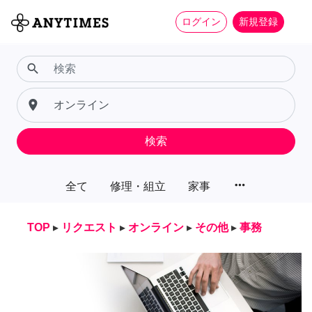
ログイン
新規登録
search
place
検索
more_horiz
全て
修理・組立
家事
TOP
▸
リクエスト
▸
オンライン
▸
その他
▸
事務