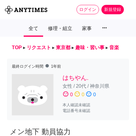
ログイン
新規登録
more_horiz
全て
修理・組立
家事
TOP
▸
リクエスト
▸
東京都
▸
趣味・習い事
▸
音楽
fiber_manual_record
最終ログイン時間
1年前
はちやん.
女性
/
20代
/
神奈川県
sentiment_satisfied
sentiment_neutral
sentiment_dissatisfied
0
0
0
本人確認未確認
電話番号未確認
メン地下 動員協力