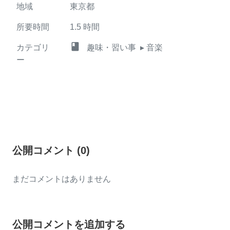
地域
東京都
所要時間
1.5
時間
class
カテゴリ
趣味・習い事
▸ 音楽
ー
公開コメント
(
0
)
まだコメントはありません
公開コメントを追加する