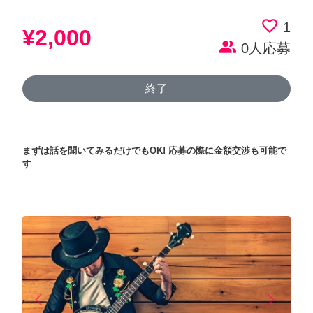
favorite_border
1
¥2,000
people_alt
0人応募
終了
まずは話を聞いてみるだけでもOK!
応募の際に金額交渉も可能で
す
arrow_back_ios
arrow_forward_ios
Previous
Next