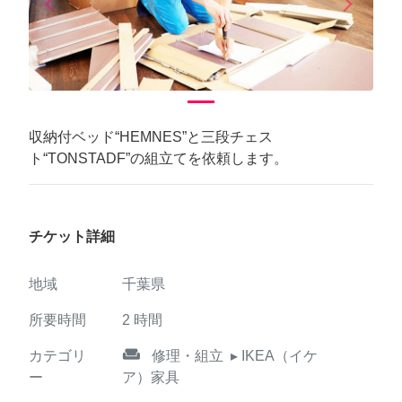
arrow_back_ios
arrow_forward_ios
Previous
Next
収納付ベッド“HEMNES”と三段チェス
ト“TONSTADF”の組立てを依頼します。
チケット詳細
地域
千葉県
所要時間
2
時間
weekend
カテゴリ
修理・組立
▸ IKEA（イケ
ー
ア）家具