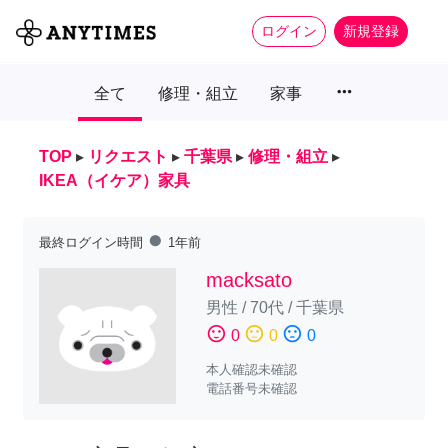
ログイン
新規登録
more_horiz
全て
修理・組立
家事
TOP
▸
リクエスト
▸
千葉県
▸
修理・組立
▸
IKEA（イケア）家具
fiber_manual_record
最終ログイン時間
1年前
macksato
男性
/
70代
/
千葉県
sentiment_satisfied
sentiment_neutral
sentiment_dissatisfied
0
0
0
本人確認未確認
電話番号未確認