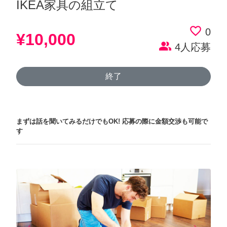
IKEA家具の組立て
favorite_border
0
¥10,000
people_alt
4人応募
終了
まずは話を聞いてみるだけでもOK!
応募の際に金額交渉も可能で
す