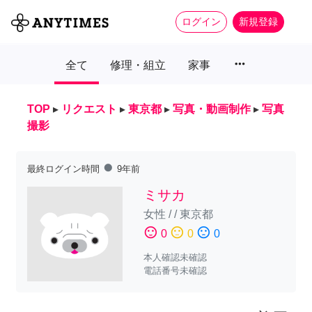
ログイン
新規登録
more_horiz
全て
修理・組立
家事
TOP
▸
リクエスト
▸
東京都
▸
写真・動画制作
▸
写真
撮影
fiber_manual_record
最終ログイン時間
9年前
ミサカ
女性
/
/
東京都
sentiment_satisfied
sentiment_neutral
sentiment_dissatisfied
0
0
0
本人確認未確認
電話番号未確認