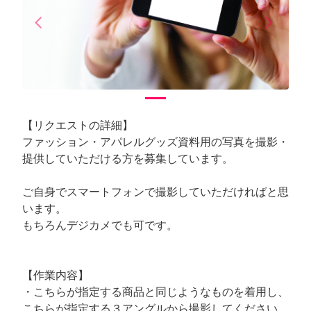
arrow_back_ios
arrow_forward_ios
Previous
Next
【リクエストの詳細】
ファッション・アパレルグッズ資料用の写真を撮影・
提供していただける方を募集しています。
ご自身でスマートフォンで撮影していただければと思
います。
もちろんデジカメでも可です。
【作業内容】
・こちらが指定する商品と同じようなものを着用し、
こちらが指定する３アングルから撮影してください。