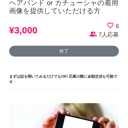
ヘアバンド or カチューシャの着用
画像を提供していただける方
favorite_border
6
¥3,000
people_alt
7人応募
終了
まずは話を聞いてみるだけでもOK!
応募の際に金額交渉も可能で
す