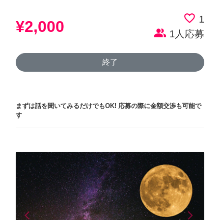
favorite_border
1
¥2,000
people_alt
1人応募
終了
まずは話を聞いてみるだけでもOK!
応募の際に金額交渉も可能で
す
arrow_back_ios
arrow_forward_ios