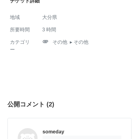
チケット詳細
地域
大分県
所要時間
3
時間
attachment
カテゴリ
その他
▸ その他
ー
公開コメント
(
2
)
someday