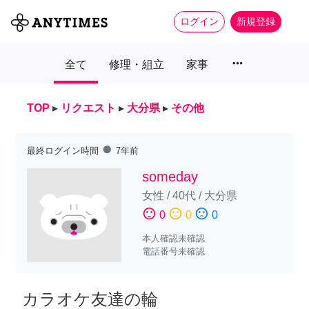
ログイン
新規登録
more_horiz
全て
修理・組立
家事
TOP
▸
リクエスト
▸
大分県
▸
その他
fiber_manual_record
最終ログイン時間
7年前
someday
女性
/
40代
/
大分県
sentiment_satisfied
sentiment_neutral
sentiment_dissatisfied
0
0
0
本人確認未確認
電話番号未確認
カラオケ友達の輪