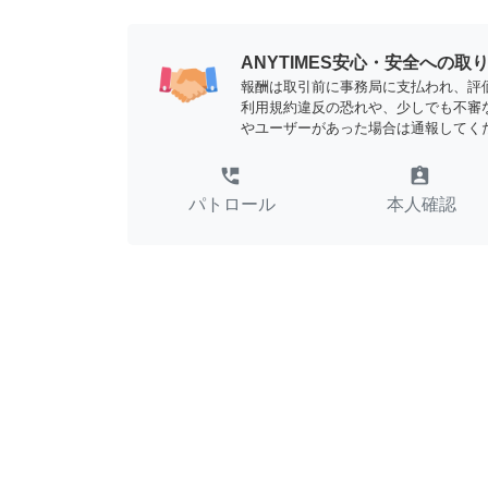
ANYTIMES安心・安全への取
報酬は取引前に事務局に支払われ、評
利用規約違反の恐れや、少しでも不審
やユーザーがあった場合は通報してく
perm_phone_msg
assignment_ind
パトロール
本人確認