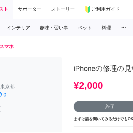
スト
サポーター
ストーリー
ご利用ガイド
more_horiz
インテリア
趣味・習い事
ペット
料理
スマホ
iPhoneの修理
¥2,000
/
東京都
atisfied
0
認
終了
認
まずは話を聞いてみるだけでもOK