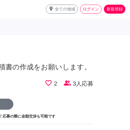
place
全ての地域
ログイン
新規登録
の見積書の作成をお願いします。
favorite_border
people_alt
2
3人応募
!
応募の際に金額交渉も可能です