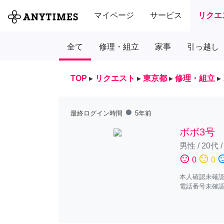
マイページ
サービス
リクエ
全て
修理・組立
家事
引っ越し
TOP
▸
リクエスト
▸
東京都
▸
修理・組立
▸
fiber_manual_record
最終ログイン時間
5年前
ボボ3号
男性
/
20代
sentiment_satisfied
sentiment_neutral
sentiment_diss
0
0
本人確認未確
電話番号未確