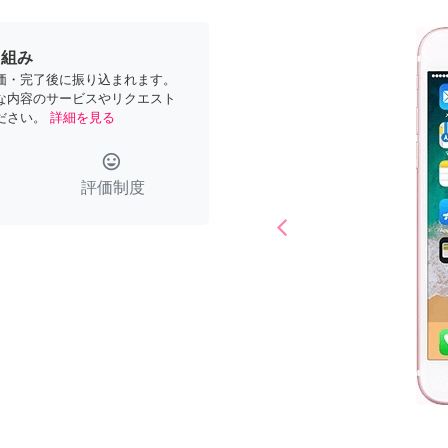
り組み
価・完了後に振り込まれます。
な内容のサービスやリクエスト
ださい。
詳細を見る
tag_faces
評価制度
arrow_back_ios
Previous