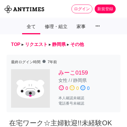
ログイン
新規登録
more_horiz
全て
修理・組立
家事
TOP
▸
リクエスト
▸
静岡県
▸
その他
fiber_manual_record
最終ログイン時間
7年前
みーこ0159
女性
/
/
静岡県
sentiment_satisfied
sentiment_neutral
sentiment_dissatisfied
0
0
0
本人確認未確認
電話番号未確認
在宅ワーク☆主婦歓迎!!未経験OK