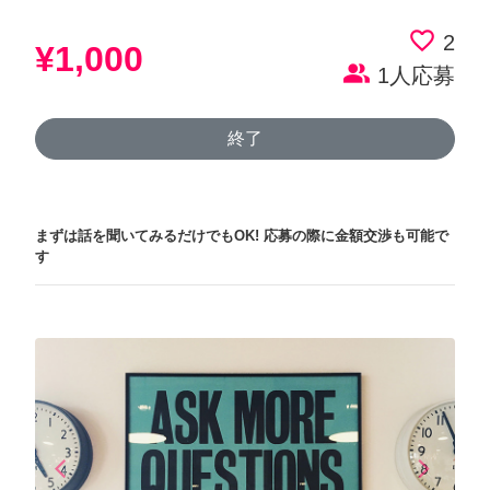
favorite_border
2
¥1,000
people_alt
1人応募
終了
まずは話を聞いてみるだけでもOK!
応募の際に金額交渉も可能で
す
arrow_back_ios
arrow_forward_ios
Previous
Next