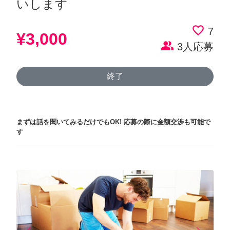
いします
favorite_border
7
¥3,000
people_alt
3人応募
終了
まずは話を聞いてみるだけでもOK!
応募の際に金額交渉も可能で
す