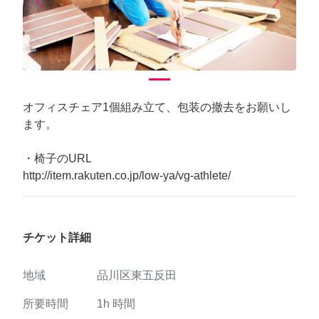
arrow_back_ios
arrow_forward_ios
Previous
Next
オフィスチェア1個組み立て、包装の撤去をお願いし
ます。
・椅子のURL
http://item.rakuten.co.jp/low-ya/vg-athlete/
チケット詳細
地域
品川区東五反田
所要時間
1h
時間