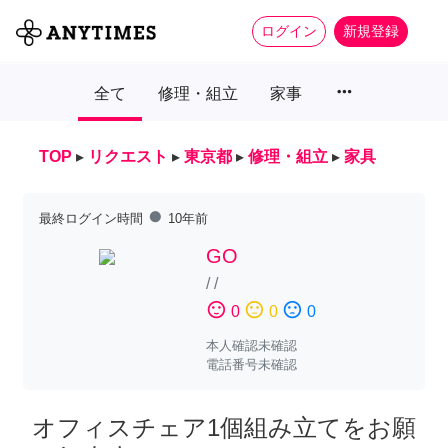
ログイン
新規登録
more_horiz
全て
修理・組立
家事
TOP
▸
リクエスト
▸
東京都
▸
修理・組立
▸
家具
fiber_manual_record
最終ログイン時間
10年前
GO
/
/
sentiment_satisfied
sentiment_neutral
sentiment_dissatisfied
0
0
0
本人確認未確認
電話番号未確認
オフィスチェア1個組み立てをお願