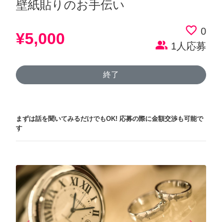
壁紙貼りのお手伝い
favorite_border
0
¥5,000
people_alt
1人応募
終了
まずは話を聞いてみるだけでもOK!
応募の際に金額交渉も可能で
す