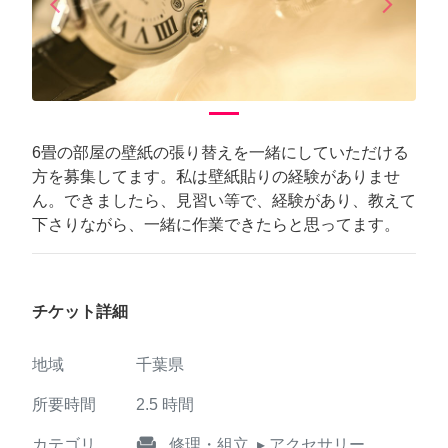
arrow_back_ios
arrow_forward_ios
Previous
Next
6畳の部屋の壁紙の張り替えを一緒にしていただける
方を募集してます。私は壁紙貼りの経験がありませ
ん。できましたら、見習い等で、経験があり、教えて
下さりながら、一緒に作業できたらと思ってます。
チケット詳細
地域
千葉県
所要時間
2.5
時間
weekend
カテゴリ
修理・組立
▸ アクセサリー