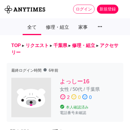
ログイン
新規登録
more_horiz
全て
修理・組立
家事
TOP
▸
リクエスト
▸
千葉県
▸
修理・組立
▸
アクセサ
リー
fiber_manual_record
最終ログイン時間
6年前
よっしー16
女性
/
50代
/
千葉県
sentiment_satisfied
sentiment_neutral
sentiment_dissatisfied
2
0
0
check_circle
本人確認済み
電話番号未確認