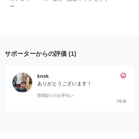
ー
サポーターからの評価
(
1
)
tag_faces
knsk
ありがとうございます！
壁紙貼りのお手伝い
7年前