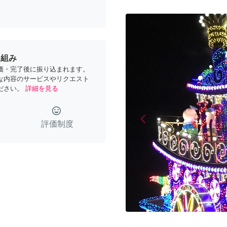
り組み
価・完了後に振り込まれます。
な内容のサービスやリクエスト
ださい。
詳細を見る
tag_faces
arrow_back_ios
Previous
評価制度