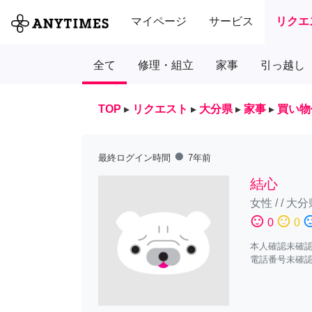
マイページ
サービス
リクエ
全て
修理・組立
家事
引っ越し
TOP
▸
リクエスト
▸
大分県
▸
家事
▸
買い物
fiber_manual_record
最終ログイン時間
7年前
結心
女性
/
/
大分
sentiment_satisfied
sentiment_neutral
sentiment_diss
0
0
本人確認未確
電話番号未確