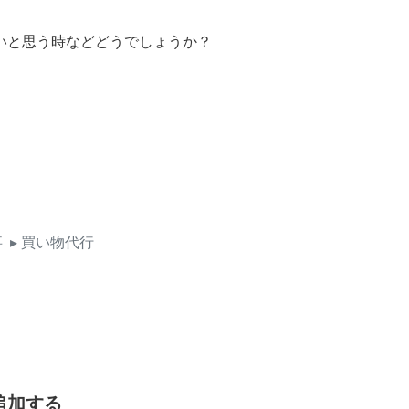
いと思う時などどうでしょうか？
事
▸ 買い物代行
追加する