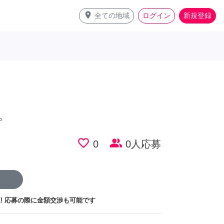
place
全ての地域
ログイン
新規登録
。
favorite_border
people_alt
0
0人応募
!
応募の際に金額交渉も可能です