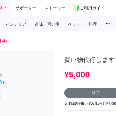
スト
サポーター
ストーリー
ご利用ガイド
more_horiz
インテリア
趣味・習い事
ペット
料理
代行
買い物代行します
¥5,000
県
atisfied
0
認
終了
認
まずは話を聞いてみるだけでもOK