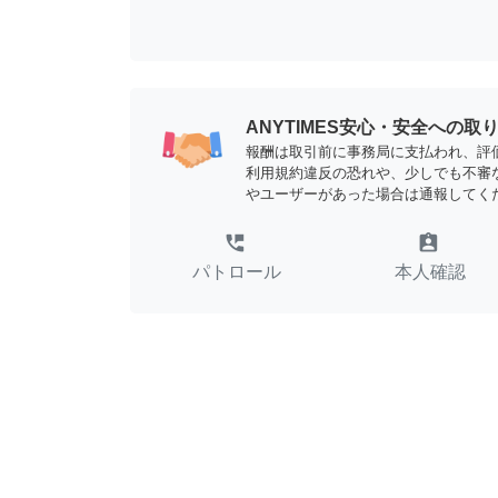
ANYTIMES安心・安全への取
報酬は取引前に事務局に支払われ、評
利用規約違反の恐れや、少しでも不審
やユーザーがあった場合は通報してく
perm_phone_msg
assignment_ind
パトロール
本人確認