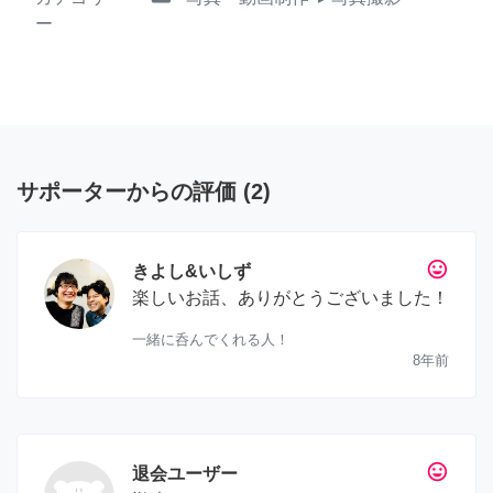
ー
サポーターからの評価
(
2
)
tag_faces
きよし&いしず
楽しいお話、ありがとうございました！
一緒に呑んでくれる人！
8年前
tag_faces
退会ユーザー