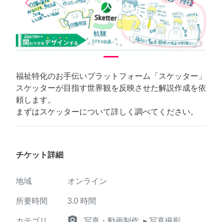
arrow_back_ios
arrow_forward_ios
Previous
Next
福祉特化のお手伝いプラットフォーム「スケッター」
スケッターが目指す世界観を反映させた解説作成を依
頼します。
まずはスケッターについて詳しく調べてください。
チケット詳細
地域
オンライン
所要時間
3.0
時間
camera_alt
カテゴリ
写真・動画制作
▸ 写真撮影