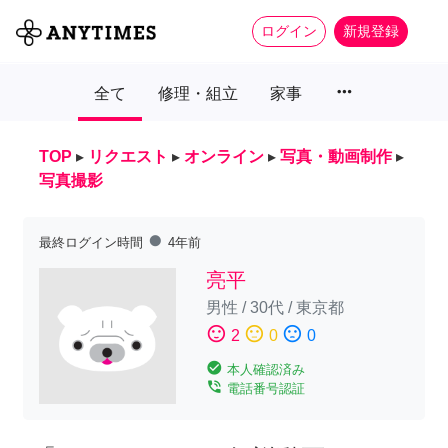
ログイン
新規登録
more_horiz
全て
修理・組立
家事
TOP
▸
リクエスト
▸
オンライン
▸
写真・動画制作
▸
写真撮影
fiber_manual_record
最終ログイン時間
4年前
亮平
男性
/
30代
/
東京都
sentiment_satisfied
sentiment_neutral
sentiment_dissatisfied
2
0
0
check_circle
本人確認済み
phone_in_talk
電話番号認証