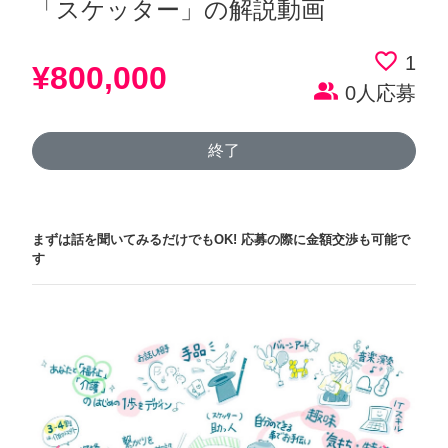
「スケッター」の解説動画
favorite_border
1
¥800,000
people_alt
0人応募
終了
まずは話を聞いてみるだけでもOK!
応募の際に金額交渉も可能で
す