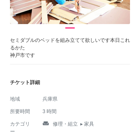
セミダブルのベッドを組み立てて欲しいです本日これ
るかた
神戸市です
チケット詳細
地域
兵庫県
所要時間
3
時間
weekend
カテゴリ
修理・組立
▸ 家具
ー