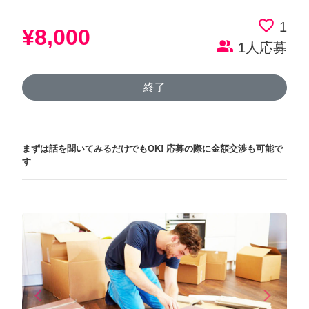
favorite_border
1
¥8,000
people_alt
1人応募
終了
まずは話を聞いてみるだけでもOK!
応募の際に金額交渉も可能で
す
arrow_back_ios
arrow_forward_ios
Previous
Next