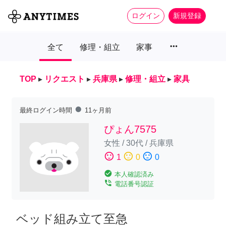
ログイン
新規登録
more_horiz
全て
修理・組立
家事
TOP
▸
リクエスト
▸
兵庫県
▸
修理・組立
▸
家具
fiber_manual_record
最終ログイン時間
11ヶ月前
ぴょん7575
女性
/
30代
/
兵庫県
sentiment_satisfied
sentiment_neutral
sentiment_dissatisfied
1
0
0
check_circle
本人確認済み
phone_in_talk
電話番号認証
ベッド組み立て至急