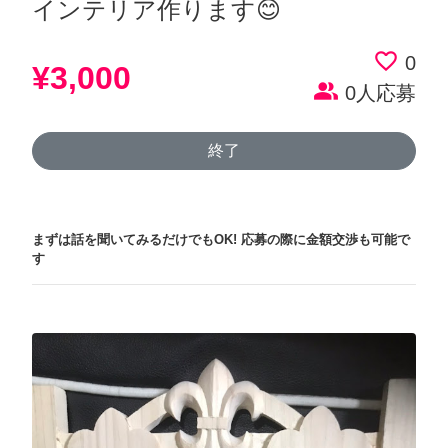
インテリア作ります😊
favorite_border
0
¥3,000
people_alt
0人応募
終了
まずは話を聞いてみるだけでもOK!
応募の際に金額交渉も可能で
す