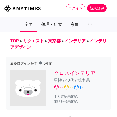
ログイン
新規登録
more_horiz
全て
修理・組立
家事
TOP
▸
リクエスト
▸
東京都
▸
インテリア
▸
インテリ
アデザイン
fiber_manual_record
最終ログイン時間
5年前
クロスインテリア
男性
/
40代
/
栃木県
sentiment_satisfied
sentiment_neutral
sentiment_dissatisfied
0
0
0
本人確認未確認
電話番号未確認