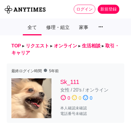
ログイン
新規登録
more_horiz
全て
修理・組立
家事
TOP
▸
リクエスト
▸
オンライン
▸
生活相談
▸
取引・
キャリア
fiber_manual_record
最終ログイン時間
5年前
Sk_111
女性
/
20's
/
オンライン
sentiment_satisfied
sentiment_neutral
sentiment_dissatisfied
0
0
0
本人確認未確認
電話番号未確認