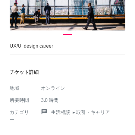
arrow_back_ios
arrow_forward_ios
Previous
Next
UX/UI design career
チケット詳細
地域
オンライン
所要時間
3.0
時間
chat
カテゴリ
生活相談
▸ 取引・キャリア
ー