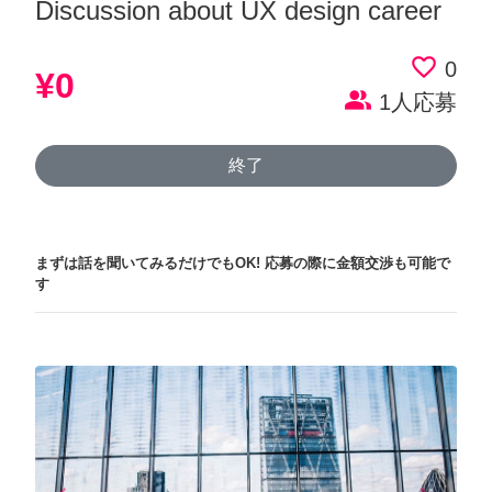
Discussion about UX design career
favorite_border
0
¥0
people_alt
1人応募
終了
まずは話を聞いてみるだけでもOK!
応募の際に金額交渉も可能で
す