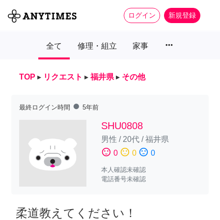
ログイン
新規登録
more_horiz
全て
修理・組立
家事
TOP
▸
リクエスト
▸
福井県
▸
その他
fiber_manual_record
最終ログイン時間
5年前
SHU0808
男性
/
20代
/
福井県
sentiment_satisfied
sentiment_neutral
sentiment_dissatisfied
0
0
0
本人確認未確認
電話番号未確認
柔道教えてください！