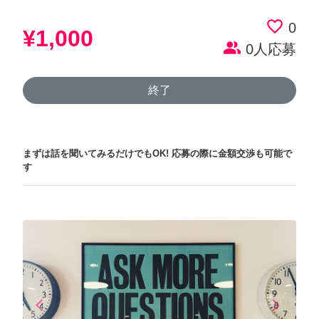
favorite_border
0
¥1,000
people_alt
0人応募
終了
まずは話を聞いてみるだけでもOK!
応募の際に金額交渉も可能で
す
arrow_back_ios
arrow_forward_ios
Previous
Next