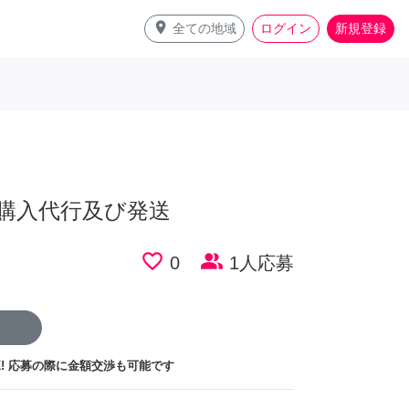
place
全ての地域
ログイン
新規登録
購入代行及び発送
favorite_border
people_alt
0
1人応募
!
応募の際に金額交渉も可能です