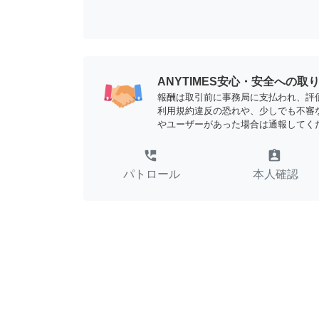
ANYTIMES安心・安全への取
報酬は取引前に事務局に支払われ、評
利用規約違反の恐れや、少しでも不審
やユーザーがあった場合は通報してく
perm_phone_msg
assignment_ind
パトロール
本人確認