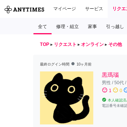
マイページ
サービス
リクエ
全て
修理・組立
家事
引っ越し
TOP
▸
リクエスト
▸
オンライン
▸
その他
fiber_manual_record
最終ログイン時間
10ヶ月前
黒瑪瑙
男性
/
50代
sentiment_satisfied
sentiment_neutral
sentiment_diss
1
0
check_circle
本人確認済
電話番号未確