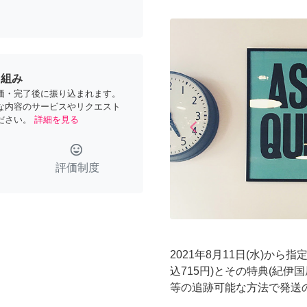
り組み
価・完了後に振り込まれます。
な内容のサービスやリクエスト
ださい。
詳細を見る
arrow_back_ios
Previous
tag_faces
評価制度
2021年8月11日(水)か
込715円)とその特典(紀
等の追跡可能な方法で発送