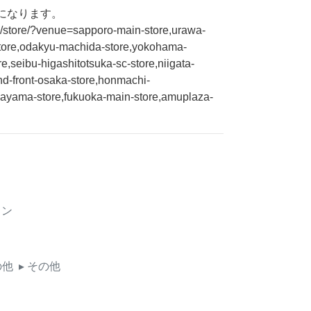
になります。
.jp/store/?venue=sapporo-main-store,urawa-
store,odakyu-machida-store,yokohama-
e,seibu-higashitotsuka-sc-store,niigata-
nd-front-osaka-store,honmachi-
okayama-store,fukuoka-main-store,amuplaza-
イン
の他
▸ その他