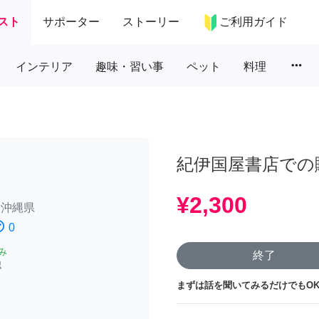
スト
サポーター
ストーリー
ご利用ガイド
more_horiz
インテリア
趣味・習い事
ペット
料理
紀伊国屋書店での
¥2,300
/
沖縄県
atisfied
0
み
終了
認
まずは話を聞いてみるだけでもOK