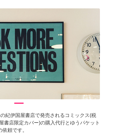
arrow_forward_ios
Next
ら指定の紀伊国屋書店で発売されるコミックス(税
伊国屋書店限定カバー)の購入代行とゆうパケット
の依頼です。