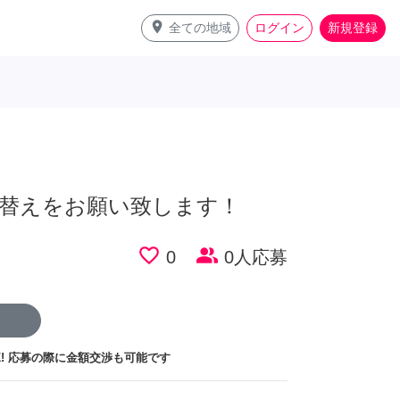
place
全ての地域
ログイン
新規登録
替えをお願い致します！
favorite_border
people_alt
0
0人応募
!
応募の際に金額交渉も可能です