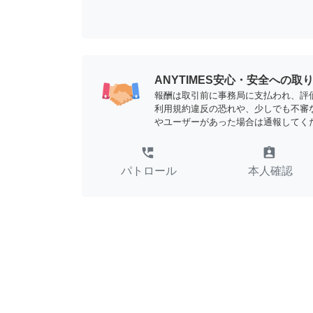
ANYTIMES安心・安全への取
報酬は取引前に事務局に支払われ、評
利用規約違反の恐れや、少しでも不審
やユーザーがあった場合は通報してく
perm_phone_msg
assignment_ind
パトロール
本人確認