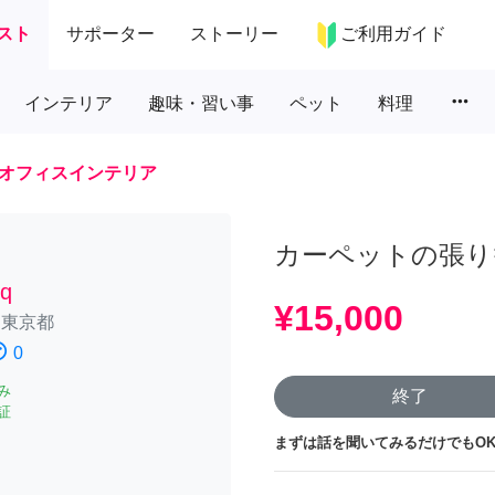
スト
サポーター
ストーリー
ご利用ガイド
more_horiz
インテリア
趣味・習い事
ペット
料理
オフィスインテリア
カーペットの張り
5q
¥15,000
/
東京都
atisfied
0
み
終了
証
まずは話を聞いてみるだけでもOK