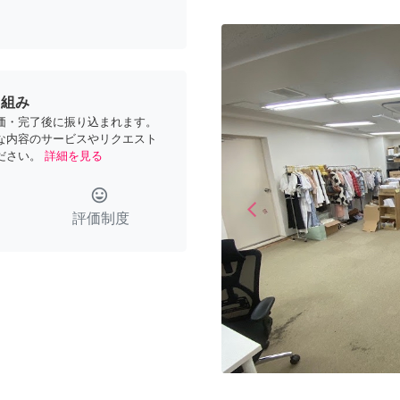
り組み
価・完了後に振り込まれます。
な内容のサービスやリクエスト
ださい。
詳細を見る
tag_faces
arrow_back_ios
Previous
評価制度