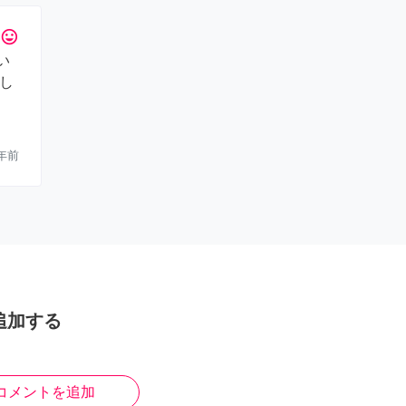
tag_faces
い
し
年前
追加する
コメントを追加