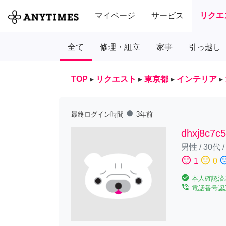
マイページ
サービス
リクエ
全て
修理・組立
家事
引っ越し
TOP
▸
リクエスト
▸
東京都
▸
インテリア
▸
fiber_manual_record
最終ログイン時間
3年前
dhxj8c7c
男性
/
30代
sentiment_satisfied
sentiment_neutral
sentiment_diss
1
0
check_circle
本人確認済
phone_in_talk
電話番号認