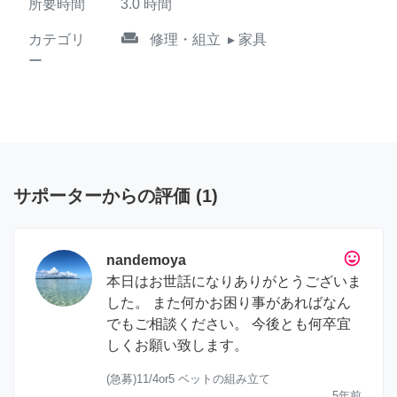
所要時間
3.0
時間
weekend
カテゴリ
修理・組立
▸ 家具
ー
サポーターからの評価
(
1
)
tag_faces
nandemoya
本日はお世話になりありがとうございま
した。 また何かお困り事があればなん
でもご相談ください。 今後とも何卒宜
しくお願い致します。
(急募)11/4or5 ベットの組み立て
5年前