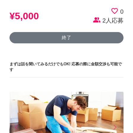
favorite_border
0
¥5,000
people_alt
2人応募
終了
まずは話を聞いてみるだけでもOK!
応募の際に金額交渉も可能で
す
arrow_back_ios
arrow_forward_ios
Previous
Next