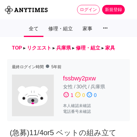
ログイン
新規登録
more_horiz
全て
修理・組立
家事
TOP
▸
リクエスト
▸
兵庫県
▸
修理・組立
▸
家具
fiber_manual_record
最終ログイン時間
5年前
fssbwy2pxw
女性
/
30代
/
兵庫県
sentiment_satisfied
sentiment_neutral
sentiment_dissatisfied
1
0
0
本人確認未確認
電話番号未確認
(急募)11/4or5 ベットの組み立て