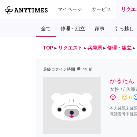
マイページ
サービス
リクエ
全て
修理・組立
家事
引っ越し
TOP
▸
リクエスト
▸
兵庫県
▸
修理・組立
▸
fiber_manual_record
最終ログイン時間
4年前
かるたん
女性
/
/
兵庫
sentiment_satisfied
sentiment_neutral
sentiment_diss
1
0
本人確認未確
電話番号未確