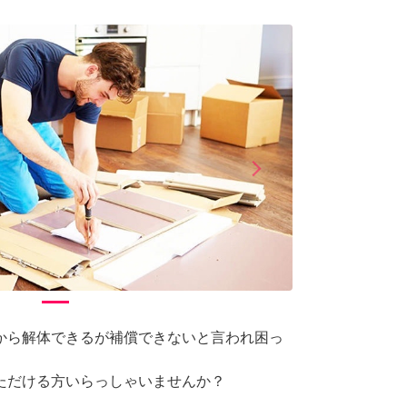
arrow_forward_ios
Next
から解体できるが補償できないと言われ困っ
ただける方いらっしゃいませんか？