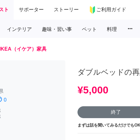
スト
サポーター
ストーリー
ご利用ガイド
more_horiz
インテリア
趣味・習い事
ペット
料理
IKEA（イケア）家具
ダブルベッドの再
¥5,000
県
atisfied
0
認
終了
認
まずは話を聞いてみるだけでもOK