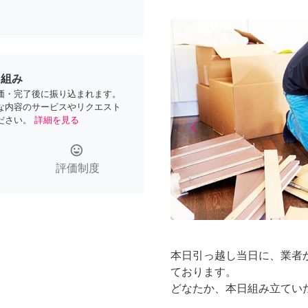
り組み
価・完了後に振り込まれます。
な内容のサービスやリクエスト
ださい。
詳細を見る
arrow_back_ios
Previous
tag_faces
評価制度
本日引っ越し当日に、業者
ております。
どなたか、本日組み立てい