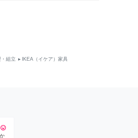
理・組立
▸ IKEA（イケア）家具
tag_faces
か