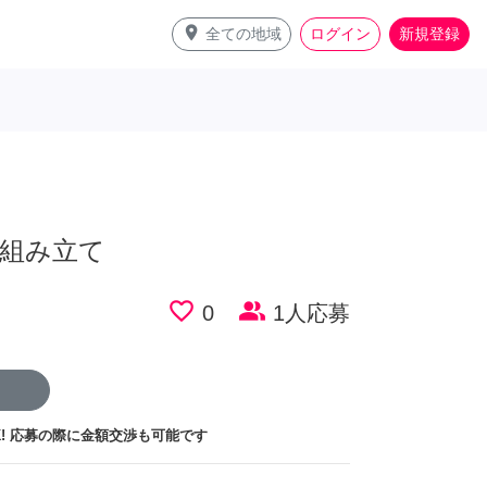
place
全ての地域
ログイン
新規登録
組み立て
favorite_border
people_alt
0
1人応募
!
応募の際に金額交渉も可能です