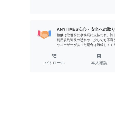
ANYTIMES安心・安全への取
報酬は取引前に事務局に支払われ、評
利用規約違反の恐れや、少しでも不審
やユーザーがあった場合は通報してく
perm_phone_msg
assignment_ind
パトロール
本人確認