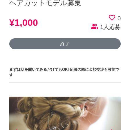
ヘアカットモデル募集
favorite_border
0
¥1,000
people_alt
1人応募
終了
まずは話を聞いてみるだけでもOK!
応募の際に金額交渉も可能で
す