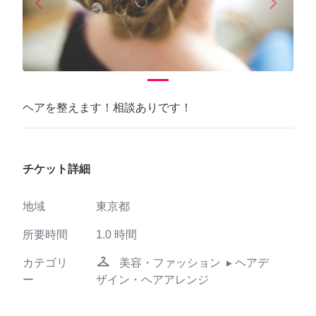
arrow_back_ios
arrow_forward_ios
Previous
Next
ヘアを整えます！相談ありです！
チケット詳細
地域
東京都
所要時間
1.0
時間
checkroom
カテゴリ
美容・ファッション
▸ ヘアデ
ー
ザイン・ヘアアレンジ