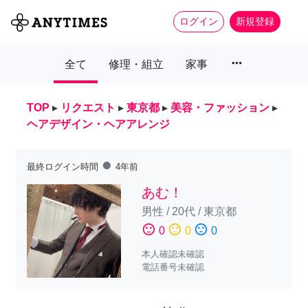
ログイン
新規登録
more_horiz
全て
修理・組立
家事
TOP
▸
リクエスト
▸
東京都
▸
美容・ファッション
▸
ヘアデザイン・ヘアアレンジ
fiber_manual_record
最終ログイン時間
4年前
あむ！
男性
/
20代
/
東京都
sentiment_satisfied
sentiment_neutral
sentiment_dissatisfied
0
0
0
本人確認未確認
電話番号未確認