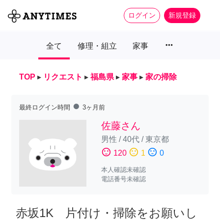
ログイン
新規登録
more_horiz
全て
修理・組立
家事
TOP
▸
リクエスト
▸
福島県
▸
家事
▸
家の掃除
fiber_manual_record
最終ログイン時間
3ヶ月前
佐藤さん
男性
/
40代
/
東京都
sentiment_satisfied
sentiment_neutral
sentiment_dissatisfied
120
1
0
本人確認未確認
電話番号未確認
赤坂1K 片付け・掃除をお願いし