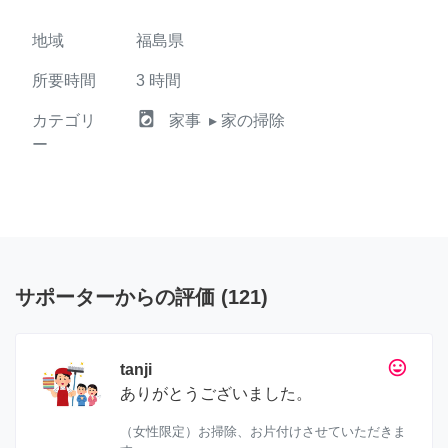
地域
福島県
所要時間
3
時間
local_laundry_service
カテゴリ
家事
▸ 家の掃除
ー
サポーターからの評価
(
121
)
tag_faces
tanji
ありがとうございました。
（女性限定）お掃除、お片付けさせていただきま