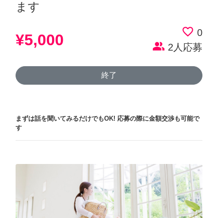
ます
favorite_border
0
¥5,000
people_alt
2人応募
終了
まずは話を聞いてみるだけでもOK!
応募の際に金額交渉も可能で
す