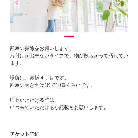
arrow_back_ios
arrow_forward_ios
Previous
Next
部屋の掃除をお願いします。
片付けが出来ないタイプで、物が散らかって汚れてい
ます。
場所は、赤坂４丁目です。
部屋の大きさは1Kで10畳くらいです。
応募いただける時は、
いつ来ていただけるか記載をお願いします。
チケット詳細