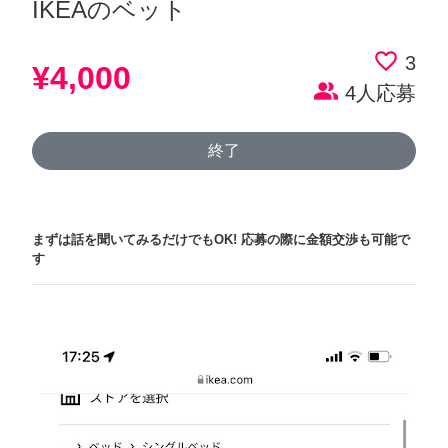
IKEAのベット
favorite_border
3
¥4,000
people_alt
4人応募
終了
まずは話を聞いてみるだけでもOK!
応募の際に金額交渉も可能で
す