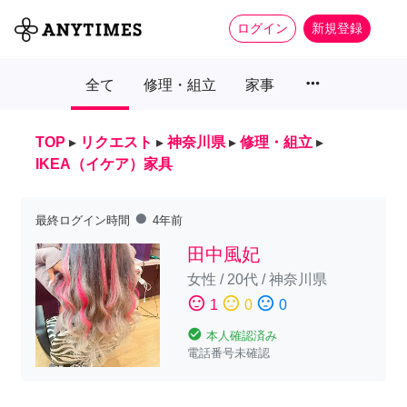
ログイン
新規登録
more_horiz
全て
修理・組立
家事
TOP
▸
リクエスト
▸
神奈川県
▸
修理・組立
▸
IKEA（イケア）家具
fiber_manual_record
最終ログイン時間
4年前
田中風妃
女性
/
20代
/
神奈川県
sentiment_satisfied
sentiment_neutral
sentiment_dissatisfied
1
0
0
check_circle
本人確認済み
電話番号未確認